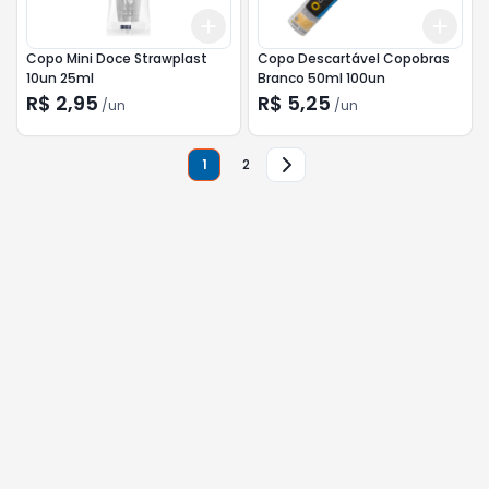
Add
Add
+
3
+
5
+
10
+
3
Copo Mini Doce Strawplast
Copo Descartável Copobras
10un 25ml
Branco 50ml 100un
R$ 2,95
R$ 5,25
/
un
/
un
1
2