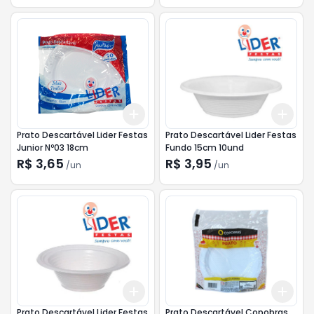
Add
Add
+
3
+
5
+
10
+
3
Prato Descartável Lider Festas
Prato Descartável Lider Festas
Junior Nº03 18cm
Fundo 15cm 10und
R$ 3,65
R$ 3,95
/
un
/
un
Add
Add
+
3
+
5
+
10
+
3
Prato Descartável Lider Festas
Prato Descartável Copobras