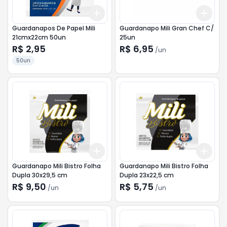
Add
Add
+
3
+
5
+
10
+
3
Guardanapos De Papel Mili
Guardanapo Mili Gran Chef C/
21cmx22cm 50un
25un
R$ 2,95
R$ 6,95
/
un
50un
Add
Add
+
3
+
5
+
10
+
3
Guardanapo Mili Bistro Folha
Guardanapo Mili Bistro Folha
Dupla 30x29,5 cm
Dupla 23x22,5 cm
R$ 9,50
R$ 5,75
/
un
/
un