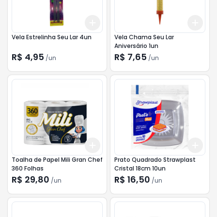
Add
Add
+
3
+
5
+
10
+
3
Vela Estrelinha Seu Lar 4un
Vela Chama Seu Lar
Aniversário 1un
R$ 4,95
R$ 7,65
/
un
/
un
Add
Add
+
3
+
5
+
10
+
3
Toalha de Papel Mili Gran Chef
Prato Quadrado Strawplast
360 Folhas
Cristal 18cm 10un
R$ 29,80
R$ 16,50
/
un
/
un