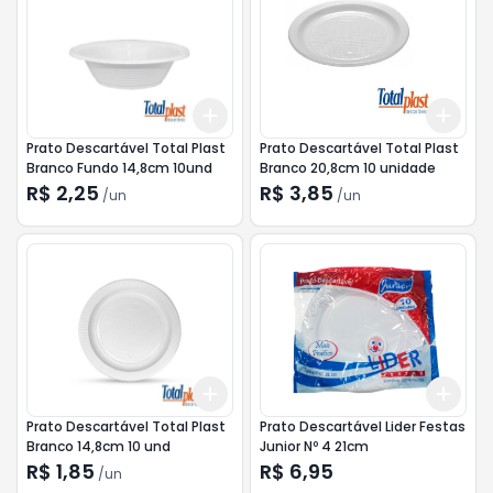
Add
Add
+
3
+
5
+
10
+
3
Prato Descartável Total Plast
Prato Descartável Total Plast
Branco Fundo 14,8cm 10und
Branco 20,8cm 10 unidade
R$ 2,25
R$ 3,85
/
un
/
un
Add
Add
+
3
+
5
+
10
+
3
Prato Descartável Total Plast
Prato Descartável Lider Festas
Branco 14,8cm 10 und
Junior Nº 4 21cm
R$ 1,85
R$ 6,95
/
un