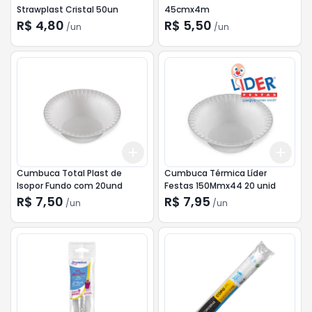
Strawplast Cristal 50un
45cmx4m
R$ 4,80
R$ 5,50
/
un
/
un
Add
Add
+
3
+
5
+
10
+
3
Cumbuca Total Plast de
Cumbuca Térmica Líder
Isopor Fundo com 20und
Festas 150Mmx44 20 unid
R$ 7,50
R$ 7,95
/
un
/
un