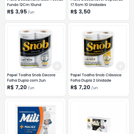
Fundo 12Cm 10und
17.5cm 10 Unidades
R$ 3,95
R$ 3,50
/
un
Add
Add
+
3
+
5
+
10
+
3
Papel Toalha Snob Decora
Papel Toalha Snob Clássica
Folha Dupla com 2un
Folha Dupla 2 Unidade
R$ 7,20
R$ 7,20
/
un
/
un