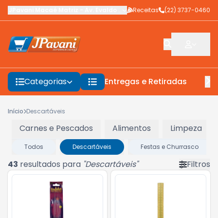
JPavani Macaé Matriz
-
Av. Evaldo Costa
Receitas
,
Macaé
-
(22) 3737-0460
RJ
Categorias
Entregas e Retiradas
F
Início
Descartáveis
Carnes e Pescados
Alimentos
Limpeza
Todos
Descartáveis
Festas e Churrasco
43
resultados para
"
Descartáveis
"
Filtros