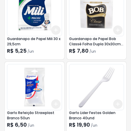
Add
Add
+
3
+
5
+
10
+
3
Guardanapo de Papel Mili 30 x
Guardanapo de Papel Bob
29,5cm
Classé Folha Dupla 30x30cm
50un
R$ 5,25
R$ 7,80
/
un
/
un
Add
Add
+
3
+
5
+
10
+
3
Garfo Refeição Strawplast
Garfo Lider Festas Golden
Branco 50un
Branco 40und
R$ 6,50
R$ 19,90
/
un
/
un