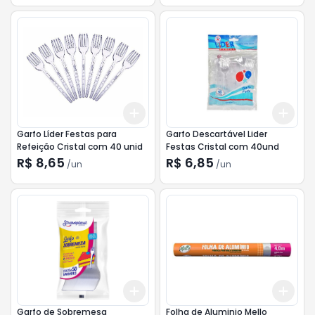
Add
Add
+
3
+
5
+
10
+
3
Garfo Líder Festas para
Garfo Descartável Lider
Refeição Cristal com 40 unid
Festas Cristal com 40und
R$ 8,65
R$ 6,85
/
un
/
un
Add
Add
+
3
+
5
+
10
+
3
Garfo de Sobremesa
Folha de Aluminio Mello