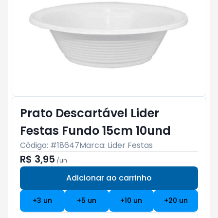
Prato Descartável Lider
Festas Fundo 15cm 10und
Código: #
18647
Marca:
Lider Festas
R$ 3,95
/
un
Adicionar ao carrinho
Subtotal:
R$ 0
+
3
un
+
5
un
+
10
un
+
20
un