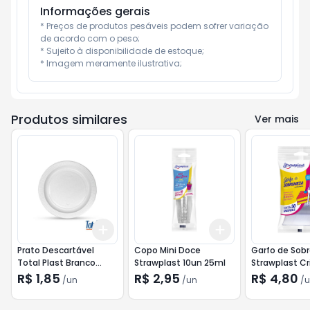
Informações gerais
* Preços de produtos pesáveis podem sofrer variação 
de acordo com o peso;

* Sujeito à disponibilidade de estoque;

* Imagem meramente ilustrativa;
Produtos similares
Ver mais
Add
Add
+
3
+
5
+
10
+
3
+
5
+
10
Prato Descartável
Copo Mini Doce
Garfo de Sob
Total Plast Branco
Strawplast 10un 25ml
Strawplast Cr
14,8cm 10 und
50un
R$ 1,85
R$ 2,95
R$ 4,80
/
un
/
un
/
u