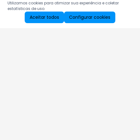
Utilizamos cookies para otimizar sua experiência e coletar
estatísticas de uso.
Aceitar todos
Configurar cookies
Aproveite as nossas promoções!
Cadastre seu e-mail e receba ofertas exclusivas.
QUERO RECEBER