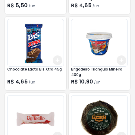
R$ 5,50
R$ 4,65
/
un
/
un
Add
Add
+
3
+
5
+
10
+
3
Chocolate Lacta Bis Xtra 45g
Brigadeiro Triangulo Mineiro
400g
R$ 4,65
R$ 10,90
/
un
/
un