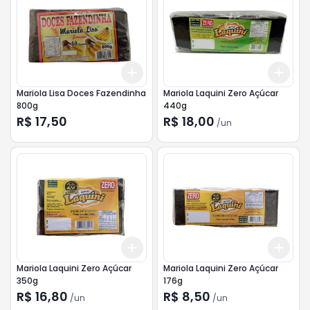
Add
Add
+
3
+
5
+
10
+
3
Mariola Lisa Doces Fazendinha
Mariola Laquini Zero Açúcar
800g
440g
R$ 17,50
R$ 18,00
/
un
Add
Add
+
3
+
5
+
10
+
3
Mariola Laquini Zero Açúcar
Mariola Laquini Zero Açúcar
350g
176g
R$ 16,80
R$ 8,50
/
un
/
un