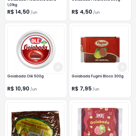
1,01kg
R$ 14,50
R$ 4,50
/
un
/
un
Add
Add
+
3
+
5
+
10
+
3
Goiabada Olé 500g
Goiabada Fugini Bloco 300g
R$ 10,90
R$ 7,95
/
un
/
un