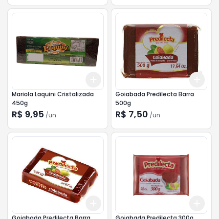
Add
Add
+
3
+
5
+
10
+
3
Mariola Laquini Cristalizada
Goiabada Predilecta Barra
450g
500g
R$ 9,95
R$ 7,50
/
un
/
un
Add
Add
+
3
+
5
+
10
+
3
Goiabada Predilecta Barra
Goiabada Predilecta 300g