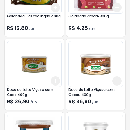
Add
Add
+
3
+
5
+
10
+
3
Goiabada Cascão Ingrid 400g
Goiabada Amore 300g
R$ 12,80
R$ 4,25
/
un
/
un
Add
Add
+
3
+
5
+
10
+
3
Doce de Leite Viçosa com
Doce de Leite Viçosa com
Coco 400g
Cacau 400g
R$ 36,90
R$ 36,90
/
un
/
un