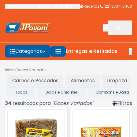
JPavani Macaé Matriz
-
Av. Evaldo Costa
Receitas
,
Macaé
-
(22) 3737-0460
RJ
Categorias
Entregas e Retiradas
F
Início
Doces Variados
Carnes e Pescados
Alimentos
Limpeza
Todos
Balas e Chicletes
Bombons e Barra de 
34
resultados para
"
Doces Variados
"
Filtros