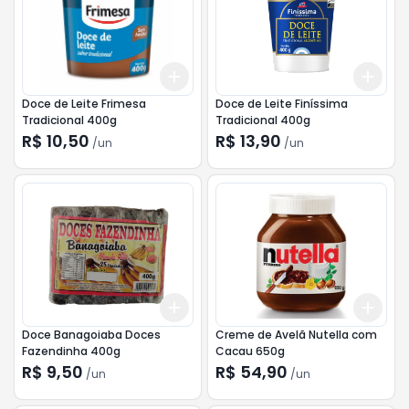
Add
Add
+
3
+
5
+
10
+
3
Doce de Leite Frimesa
Doce de Leite Finíssima
Tradicional 400g
Tradicional 400g
R$ 10,50
R$ 13,90
/
un
/
un
Add
Add
+
3
+
5
+
10
+
3
Doce Banagoiaba Doces
Creme de Avelã Nutella com
Fazendinha 400g
Cacau 650g
R$ 9,50
R$ 54,90
/
un
/
un