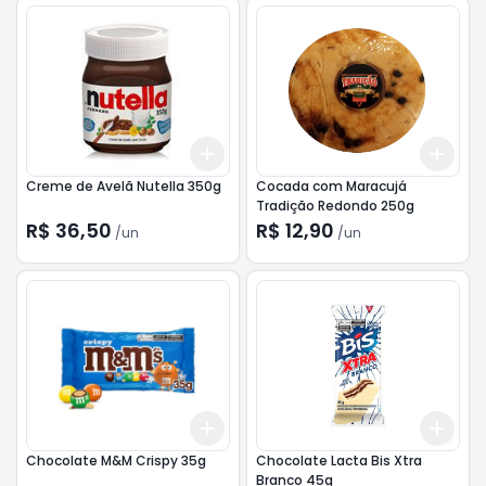
Add
Add
+
3
+
5
+
10
+
3
Creme de Avelã Nutella 350g
Cocada com Maracujá
Tradição Redondo 250g
R$ 36,50
R$ 12,90
/
un
/
un
Add
Add
+
3
+
5
+
10
+
3
Chocolate M&M Crispy 35g
Chocolate Lacta Bis Xtra
Branco 45g