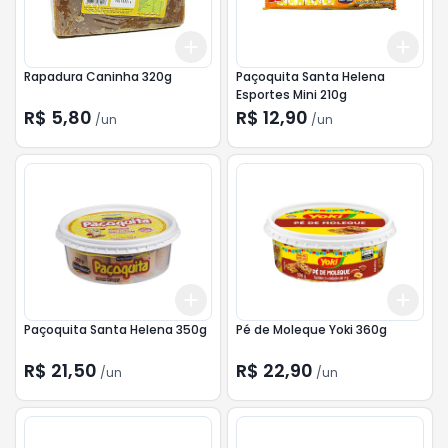
Add
Add
+
3
+
5
+
10
+
3
Rapadura Caninha 320g
Paçoquita Santa Helena
Esportes Mini 210g
R$ 5,80
R$ 12,90
/
un
/
un
Add
Add
+
3
+
5
+
10
+
3
Paçoquita Santa Helena 350g
Pé de Moleque Yoki 360g
R$ 21,50
R$ 22,90
/
un
/
un