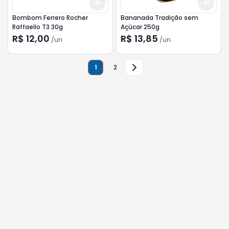
Add
Add
+
3
+
5
+
10
+
3
Bombom Ferrero Rocher
Bananada Tradição sem
Raffaello T3 30g
Açúcar 250g
R$ 12,00
R$ 13,85
/
un
/
un
1
2