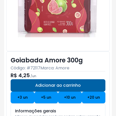
Goiabada Amore 300g
Código: #
72117
Marca:
Amore
R$ 4,25
/
un
Adicionar ao carrinho
Subtotal:
R$ 0
+
3
un
+
5
un
+
10
un
+
20
un
Informações gerais