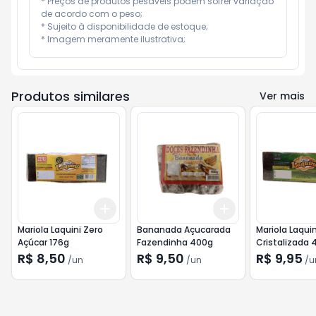
* Preços de produtos pesáveis podem sofrer variação 
de acordo com o peso;

* Sujeito à disponibilidade de estoque;

* Imagem meramente ilustrativa;
Produtos similares
Ver mais
Add
Add
+
3
+
5
+
10
+
3
+
5
+
10
Mariola Laquini Zero
Bananada Açucarada
Mariola Laquin
Açúcar 176g
Fazendinha 400g
Cristalizada 
R$ 8,50
R$ 9,50
R$ 9,95
/
un
/
un
/
u