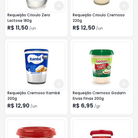
Add
Add
+
3
+
5
+
10
+
3
Requeijão Crioulo Zero
Requeijão Crioulo Cremoso
Lactose 180g
220g
R$ 11,50
R$ 12,50
/
un
/
un
Add
Add
+
3
+
5
+
10
+
3
Requeijão Cremoso Itambé
Requeijão Cremoso Godam
200g
Ervas Finas 200g
R$ 12,90
R$ 6,95
/
un
/
gr