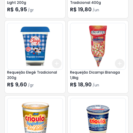
Light 200g
Tradicional 400g
R$ 6,95
R$ 19,80
/
gr
/
un
Add
Add
+
3
gr
+
5
gr
+
3
Requeijão Elegê Tradicional
Requeijão Dicampi Bisnaga
200g
1,8kg
R$ 9,60
R$ 18,90
/
gr
/
un