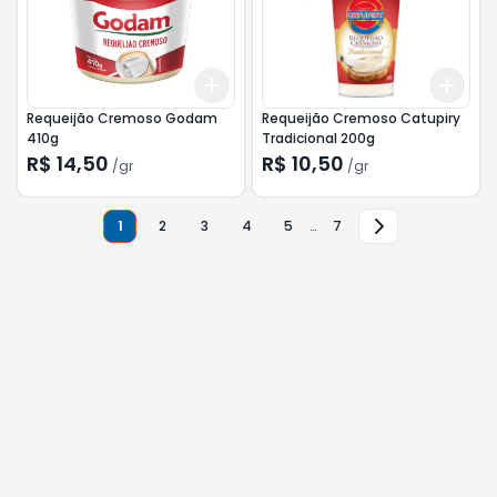
Add
Add
+
3
gr
+
5
gr
+
3
Requeijão Cremoso Godam
Requeijão Cremoso Catupiry
410g
Tradicional 200g
R$ 14,50
R$ 10,50
/
gr
/
gr
1
2
3
4
5
…
7