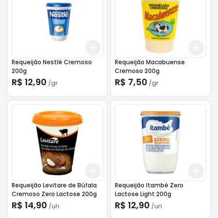
Add
Add
+
3
gr
+
5
gr
+
3
Requeijão Nestlé Cremoso
Requeijão Macabuense
200g
Cremoso 200g
R$ 12,90
R$ 7,50
/
gr
/
gr
Add
Add
+
3
+
5
+
10
+
3
Requeijão Levitare de Búfala
Requeijão Itambé Zero
Cremoso Zero Lactose 200g
Lactose Light 200g
R$ 14,90
R$ 12,90
/
un
/
un