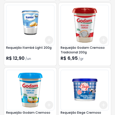
Add
Add
+
3
+
5
+
10
+
3
Requeijão Itambé Light 200g
Requeijão Godam Cremoso
Tradicional 200g
R$ 12,90
R$ 6,95
/
un
/
gr
Add
Add
+
3
gr
+
5
gr
+
3
Requeijão Godam Cremoso
Requeijão Elege Cremoso