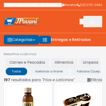
JPavani Macaé Matriz
-
Av. Evaldo Costa
Receitas
,
Macaé
-
(22) 3737-0460
RJ
Categorias
Entregas e Retiradas
F
Início
Frios e Laticínios
Carnes e Pescados
Alimentos
Limpeza
Todos
Azeitonas a Granel
Fatiados (Queijos, P
197
resultados para
"
Frios e Laticínios
"
Filtros