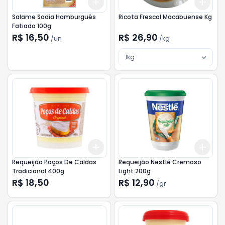
Add
Add
+
3
+
5
+
10
+
3
Salame Sadia Hamburguês
Ricota Frescal Macabuense Kg
Fatiado 100g
R$ 16,50
R$ 26,90
/
un
/
kg
1kg
Add
Add
+
3
+
5
+
10
+
3
Requeijão Poços De Caldas
Requeijão Nestlé Cremoso
Tradicional 400g
Light 200g
R$ 18,50
R$ 12,90
/
gr