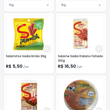
1kg
1kg
Add
Add
+
3
+
5
+
10
+
3
Salamitos Sadia limão 36g
Salame Sadia Italiano Fatiado
100g
R$ 5,50
R$ 16,50
/
un
/
un