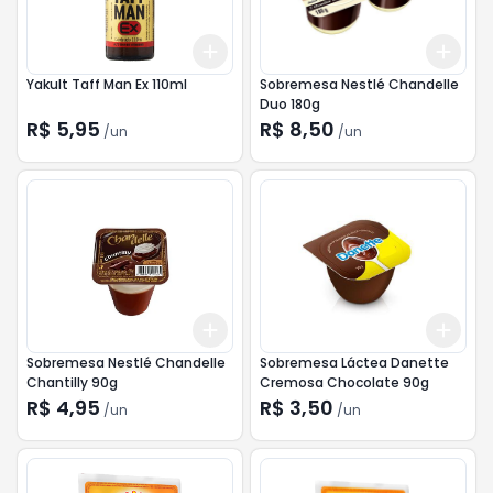
Add
Add
+
3
+
5
+
10
+
3
Yakult Taff Man Ex 110ml
Sobremesa Nestlé Chandelle
Duo 180g
R$ 5,95
R$ 8,50
/
un
/
un
Add
Add
+
3
+
5
+
10
+
3
Sobremesa Nestlé Chandelle
Sobremesa Láctea Danette
Chantilly 90g
Cremosa Chocolate 90g
R$ 4,95
R$ 3,50
/
un
/
un