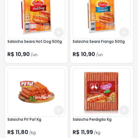
Add
Add
+
3
+
5
+
10
+
3
Salsicha Seara Hot Dog 500g
Salsicha Seara Frango 500g
R$ 10,90
R$ 10,90
/
un
/
un
Add
Add
+
3
kg
+
5
kg
+
3
Salsicha Pif Paf Kg
Salsicha Perdigão Kg
R$ 11,80
R$ 11,99
/
kg
/
kg