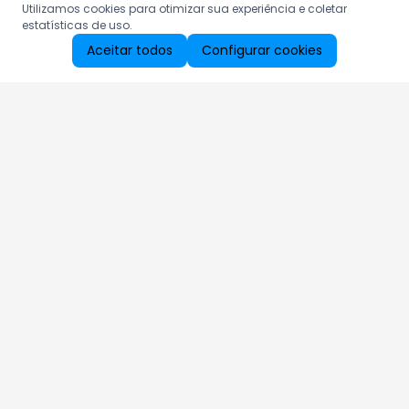
Utilizamos cookies para otimizar sua experiência e coletar
estatísticas de uso.
Aceitar todos
Configurar cookies
Aproveite as nossas promoções!
Cadastre seu e-mail e receba ofertas exclusivas.
QUERO RECEBER