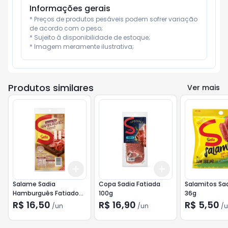
Informações gerais
* Preços de produtos pesáveis podem sofrer variação 
de acordo com o peso;

* Sujeito à disponibilidade de estoque;

* Imagem meramente ilustrativa;
Produtos similares
Ver mais
Add
Add
+
3
+
5
+
10
+
3
+
5
+
10
Salame Sadia
Copa Sadia Fatiada
Salamitos Sa
Hamburguês Fatiado
100g
36g
100g
R$ 16,50
R$ 16,90
R$ 5,50
/
un
/
un
/
u