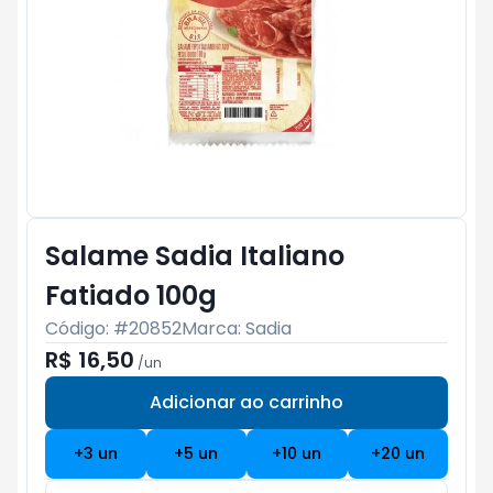
Salame Sadia Italiano
Fatiado 100g
Código: #
20852
Marca:
Sadia
R$ 16,50
/
un
Adicionar ao carrinho
Subtotal:
R$ 0
+
3
un
+
5
un
+
10
un
+
20
un