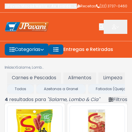
JPavani Macaé Matriz
-
Av. Evaldo Costa
Receitas
,
Macaé
-
(22) 3737-0460
RJ
Categorias
Entregas e Retiradas
F
Início
Salame, Lombo & Cia
Carnes e Pescados
Alimentos
Limpeza
Todos
Azeitonas a Granel
Fatiados (Queijos, P
4
resultados para
"
Salame, Lombo & Cia
"
Filtros