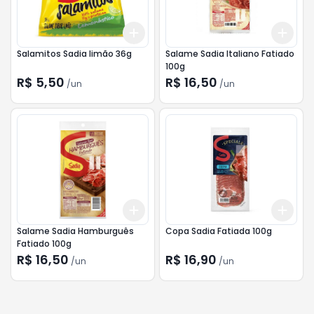
Add
Add
+
3
+
5
+
10
+
3
Salamitos Sadia limão 36g
Salame Sadia Italiano Fatiado
100g
R$ 5,50
R$ 16,50
/
un
/
un
Add
Add
+
3
+
5
+
10
+
3
Salame Sadia Hamburguês
Copa Sadia Fatiada 100g
Fatiado 100g
R$ 16,50
R$ 16,90
/
un
/
un