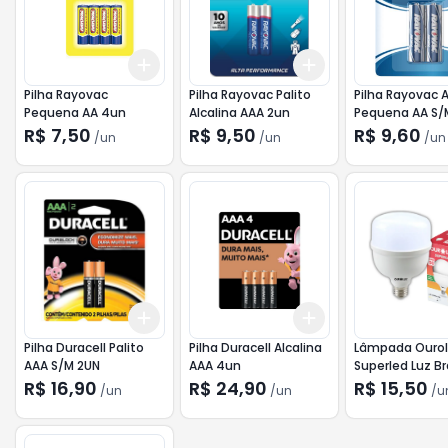
Add
Add
+
3
+
5
+
10
+
3
+
5
+
10
Pilha Rayovac
Pilha Rayovac Palito
Pilha Rayovac A
Pequena AA 4un
Alcalina AAA 2un
Pequena AA S/M
R$ 7,50
R$ 9,50
R$ 9,60
/
un
/
un
/
un
Add
Add
+
3
+
5
+
10
+
3
+
5
+
10
Pilha Duracell Palito
Pilha Duracell Alcalina
Lâmpada Ourol
AAA S/M 2UN
AAA 4un
Superled Luz B
Fria 50w
R$ 16,90
R$ 24,90
R$ 15,50
/
un
/
un
/
u