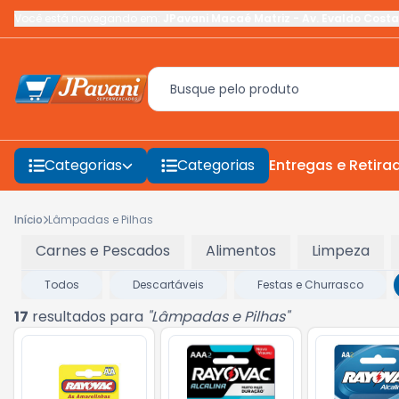
Você está navegando em:
JPavani Macaé Matriz
-
Av. Evaldo Costa
Categorias
Categorias
Entregas e Retira
Início
Lâmpadas e Pilhas
Carnes e Pescados
Alimentos
Limpeza
Todos
Descartáveis
Festas e Churrasco
17
resultados para
"
Lâmpadas e Pilhas
"