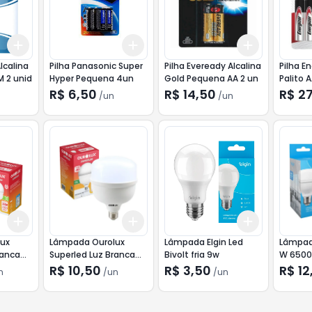
Add
Add
Add
+
3
+
5
+
10
+
3
+
5
+
10
+
3
+
5
+
lcalina
Pilha Panasonic Super
Pilha Eveready Alcalina
Pilha E
 2 unid
Hyper Pequena 4un
Gold Pequena AA 2 un
Palito 
R$ 6,50
R$ 14,50
R$ 2
/
un
/
un
Add
Add
Add
+
3
+
5
+
10
+
3
+
5
+
10
+
3
+
5
+
ux
Lâmpada Ourolux
Lâmpada Elgin Led
Lâmpada
ranca
Superled Luz Branca
Bivolt fria 9w
W 6500
Fria 40w
R$ 10,50
R$ 3,50
R$ 12
n
/
un
/
un