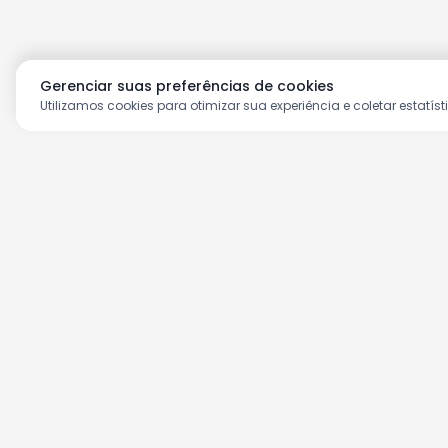
Gerenciar suas preferências de cookies
Utilizamos cookies para otimizar sua experiência e coletar estatíst
Aproveite as nossas prom
Cadastre seu e-mail e receba ofertas ex