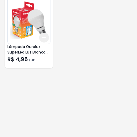
Add
+
3
+
5
+
10
Lâmpada Ourolux
SuperLed Luz Branca
Fria 15w
R$ 4,95
/
un