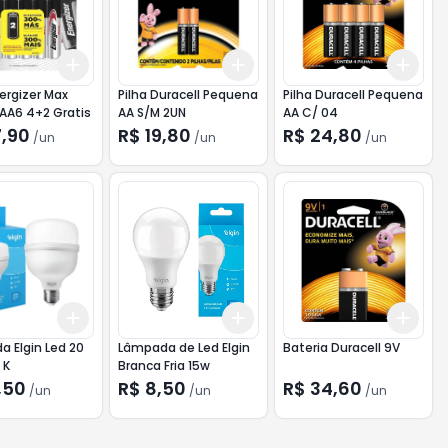
Add
Add
Add
10
+
3
+
5
+
10
+
3
+
5
+
10
+
3
nergizer Max
Pilha Duracell Pequena
Pilha Duracell Pequena
AAA6 4+2 Gratis
AA S/M 2UN
AA C/ 04
7,90
R$ 19,80
R$ 24,80
/
un
/
un
/
un
Add
Add
Add
10
+
3
+
5
+
10
+
3
+
5
+
10
+
3
 Elgin Led 20
Lâmpada de Led Elgin
Bateria Duracell 9V
 K
Branca Fria 15w
,50
R$ 8,50
R$ 34,60
/
un
/
un
/
un