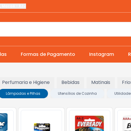
,
Macaé
-
RJ
das
Formas de Pagamento
Instagram
R
Perfumaria e Higiene
Bebidas
Matinais
Frio
Lâmpadas e Pilhas
Utensílios de Cozinha
Utilidade