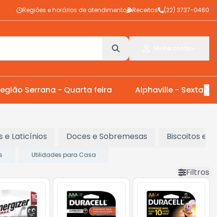
Regiões e horários de atendimento
Receitas
(22) 3737-0460
Minha conta
egião Serrana - Quarta feira
Alphaville - Sexta Fei
s e Laticínios
Doces e Sobremesas
Biscoitos e S
s
Utilidades para Casa
Filtros