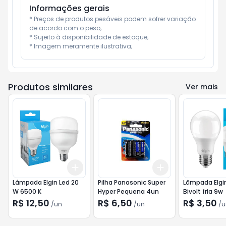
Informações gerais
* Preços de produtos pesáveis podem sofrer variação 
de acordo com o peso;

* Sujeito à disponibilidade de estoque;

* Imagem meramente ilustrativa;
Produtos similares
Ver mais
Add
Add
+
3
+
5
+
10
+
3
+
5
+
10
Lâmpada Elgin Led 20
Pilha Panasonic Super
Lâmpada Elgi
W 6500 K
Hyper Pequena 4un
Bivolt fria 9w
R$ 12,50
R$ 6,50
R$ 3,50
/
un
/
un
/
u