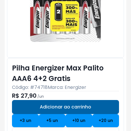
Pilha Energizer Max Palito
AAA6 4+2 Gratis
Código: #
74718
Marca:
Energizer
R$ 27,90
/
un
Adicionar ao carrinho
Subtotal:
R$ 0
+
3
un
+
5
un
+
10
un
+
20
un