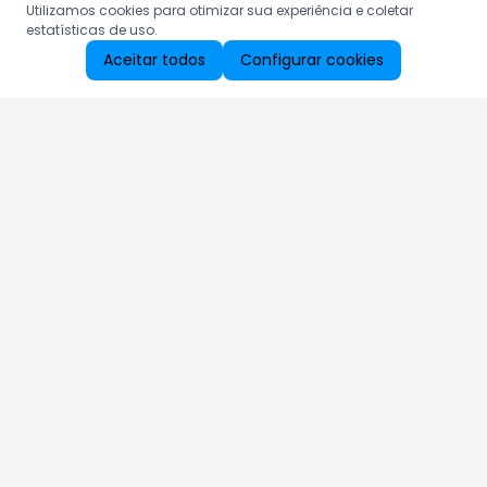
Utilizamos cookies para otimizar sua experiência e coletar
estatísticas de uso.
Aceitar todos
Configurar cookies
Aproveite as nossas promoções!
Cadastre seu e-mail e receba ofertas exclusivas.
QUERO RECEBER