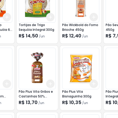
Add
Add
Add
+
3
+
5
+
10
+
3
+
5
+
10
+
3
+
5
+
go
Tortijas de Trigo
Pão Wickbold do Forno
Pão Se
quóia 6
Sequóia Integral 300g
Brioche 450g
450g
R$ 14,50
R$ 12,40
R$ 7
n
/
un
/
un
Add
Add
Add
+
3
+
5
+
10
+
3
+
5
+
10
+
3
+
5
+
Pão Plus Vita Grãos e
Pão Plus Vita
Pão Plu
om
Castanhas 50%
Bisnaguinha 300g
Integra
Integral 450g
R$ 13,70
R$ 10,35
R$ 10
n
/
un
/
un