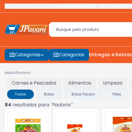
Você está navegando em:
JPavani Macaé Matriz
-
Av. Evaldo Costa
Categorias
Categorias
Entregas e Retira
Início
Padaria
Carnes e Pescados
Alimentos
Limpeza
Todos
Bolos
Bolos Pavani
Pães
84
resultados para
"
Padaria
"