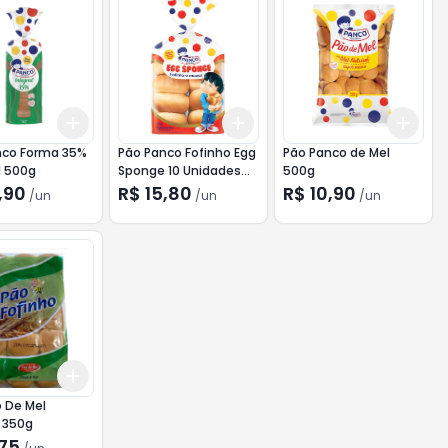
Add
Add
Add
10
+
3
+
5
+
10
+
3
+
5
+
10
+
3
nco Forma 35%
Pão Panco Fofinho Egg
Pão Panco de Mel
l 500g
Sponge 10 Unidades
500g
250g
,90
R$ 15,80
R$ 10,90
/
un
/
un
/
un
Add
10
+
3
+
5
+
10
 De Mel
 350g
,75