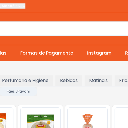
,
Macaé
-
RJ
das
Formas de Pagamento
Instagram
R
Perfumaria e Higiene
Bebidas
Matinais
Frio
Pães JPavani