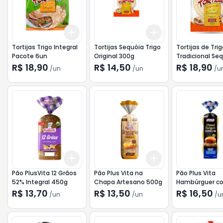
Add
Add
+
3
+
5
+
10
+
3
+
5
+
10
Tortijas Trigo Integral
Tortijas Sequóia Trigo
Tortijas de Tri
Pacote 6un
Original 300g
Tradicional Se
unid
R$ 18,90
R$ 14,50
R$ 18,90
/
un
/
un
/
u
Add
Add
+
3
+
5
+
10
+
3
+
5
+
10
Pão PlusVita 12 Grãos
Pão Plus Vita na
Pão Plus Vita
52% Integral 450g
Chapa Artesano 500g
Hambúrguer c
Gergelim 420g
R$ 13,70
R$ 13,50
R$ 16,50
/
un
/
un
/
u