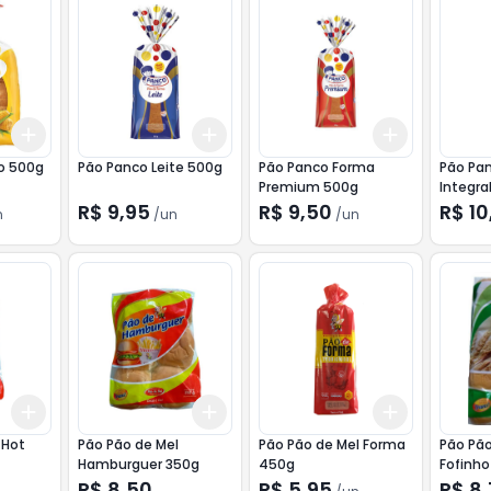
Add
Add
Add
+
3
+
5
+
10
+
3
+
5
+
10
+
3
+
5
+
o 500g
Pão Panco Leite 500g
Pão Panco Forma
Pão Pa
Premium 500g
Integra
R$ 9,95
R$ 9,50
R$ 10
n
/
un
/
un
Add
Add
Add
+
3
+
5
+
10
+
3
+
5
+
10
+
3
+
5
+
 Hot
Pão Pão de Mel
Pão Pão de Mel Forma
Pão Pão
Hamburguer 350g
450g
Fofinho
R$ 8,50
R$ 5,95
R$ 8