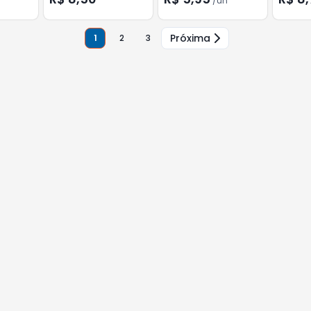
/
un
Próxima
1
2
3