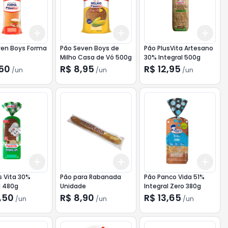
Add
Add
Add
10
+
3
+
5
+
10
+
3
+
5
+
10
+
3
ven Boys Forma
Pão Seven Boys de
Pão PlusVita Artesano
Milho Casa de Vó 500g
30% Integral 500g
,50
R$ 8,95
R$ 12,95
/
un
/
un
/
un
Add
Add
Add
10
+
3
+
5
+
10
+
3
+
5
+
10
+
3
s Vita 30%
Pão para Rabanada
Pão Panco Vida 51%
l 480g
Unidade
Integral Zero 380g
,50
R$ 8,90
R$ 13,65
/
un
/
un
/
un