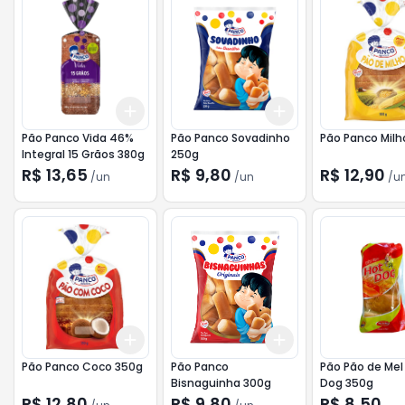
Add
Add
+
3
+
5
+
10
+
3
+
5
+
10
Pão Panco Vida 46%
Pão Panco Sovadinho
Pão Panco Milh
Integral 15 Grãos 380g
250g
R$ 13,65
R$ 9,80
R$ 12,90
/
un
/
un
/
u
Add
Add
+
3
+
5
+
10
+
3
+
5
+
10
Pão Panco Coco 350g
Pão Panco
Pão Pão de Mel
Bisnaguinha 300g
Dog 350g
R$ 12,80
R$ 9,80
R$ 8,50