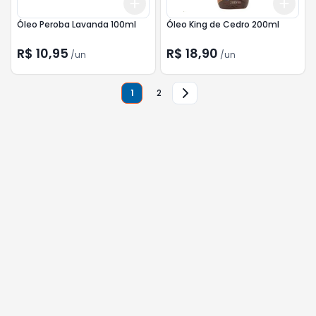
Add
Add
+
3
+
5
+
10
+
3
Óleo Peroba Lavanda 100ml
Óleo King de Cedro 200ml
R$ 10,95
R$ 18,90
/
un
/
un
1
2