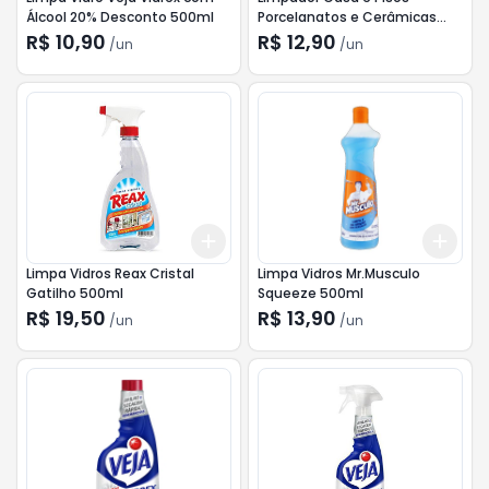
Álcool 20% Desconto 500ml
Porcelanatos e Cerâmicas
750ml
R$ 10,90
R$ 12,90
/
un
/
un
Add
Add
+
3
+
5
+
10
+
3
Limpa Vidros Reax Cristal
Limpa Vidros Mr.Musculo
Gatilho 500ml
Squeeze 500ml
R$ 19,50
R$ 13,90
/
un
/
un