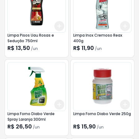
Add
Add
+
3
+
5
+
10
+
3
Limpa Pisos Uau Rosas e
Limpa Inox Cremoso Reax
Sedução 750ml
400g
R$ 13,50
R$ 11,90
/
un
/
un
Add
Add
+
3
+
5
+
10
+
3
Limpa Forno Diabo Verde
Limpa Forno Diabo Verde 250g
Spray Laranja 300ml
R$ 26,50
R$ 15,90
/
un
/
un