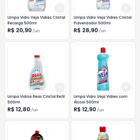
Add
Add
+
3
+
5
+
10
+
3
Limpa Vidro Veja Vidrex Cristal
Limpa Vidro Veja Vidrex Cristal
Recarga 500ml
Pulverizador 500ml
R$ 20,90
R$ 28,90
/
un
/
un
Add
Add
+
3
+
5
+
10
+
3
Limpa Vidros Reax Cristal Refil
Limpa Vidro Veja Vidrex com
500ml
Álcool 500ml
R$ 12,80
R$ 12,90
/
un
/
un