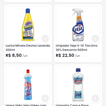
Add
Add
+
3
+
5
+
10
+
3
Lustra Móveis Destac Lavanda
Limpador Veja X-14 Tira Limo
200ml
30% Desconto 500ml
R$ 8,50
R$ 22,50
/
un
/
un
Add
Add
+
3
+
5
+
10
+
3
Limpa Vidro Veja Vidrex com
Limpador Casa e Pisos