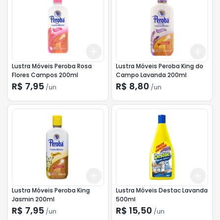
Add
Add
+
3
+
5
+
10
+
3
Lustra Móveis Peroba Rosa
Lustra Móveis Peroba King do
Flores Campos 200ml
Campo Lavanda 200ml
R$ 7,95
R$ 8,80
/
un
/
un
Add
Add
+
3
+
5
+
10
+
3
Lustra Móveis Peroba King
Lustra Móveis Destac Lavanda
Jasmin 200ml
500ml
R$ 7,95
R$ 15,50
/
un
/
un