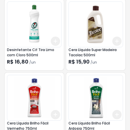
Add
Add
+
3
+
5
+
10
+
3
Desinfetante Cif Tira Limo
Cera Líquida Super Madeira
com Cloro 500ml
Tacolac 500ml
R$ 16,80
R$ 15,90
/
un
/
un
Add
Add
+
3
+
5
+
10
+
3
Cera Líquida Brilho Fácil
Cera Líquida Brilho Fácil
Vermelho 750ml
Ardosia 750ml