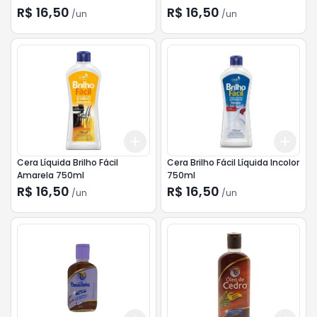
R$ 16,50
R$ 16,50
/
un
/
un
Add
Add
+
3
+
5
+
10
+
3
Cera Líquida Brilho Fácil
Cera Brilho Fácil Líquida Incolor
Amarela 750ml
750ml
R$ 16,50
R$ 16,50
/
un
/
un