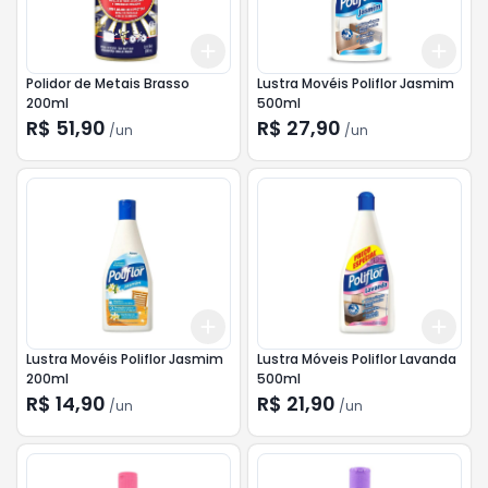
Add
Add
+
3
+
5
+
10
+
3
Polidor de Metais Brasso
Lustra Movéis Poliflor Jasmim
200ml
500ml
R$ 51,90
R$ 27,90
/
un
/
un
Add
Add
+
3
+
5
+
10
+
3
Lustra Movéis Poliflor Jasmim
Lustra Móveis Poliflor Lavanda
200ml
500ml
R$ 14,90
R$ 21,90
/
un
/
un