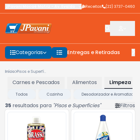
JPavani Macaé Matriz
-
Av. Evaldo Costa
Receitas
,
Macaé
-
(22) 3737-0460
RJ
Categorias
Entregas e Retiradas
F
Início
Pisos e Superfícies
Carnes e Pescados
Alimentos
Limpeza
Todos
Cozinha
Desodorizador e Aromatizante
35
resultados para
"
Pisos e Superfícies
"
Filtros