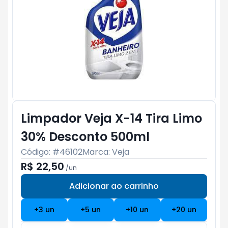
Limpador Veja X-14 Tira Limo
30% Desconto 500ml
Código: #
46102
Marca:
Veja
R$ 22,50
/
un
Adicionar ao carrinho
Subtotal:
R$ 0
+
3
un
+
5
un
+
10
un
+
20
un