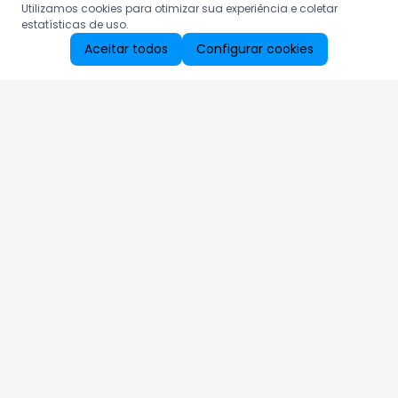
Utilizamos cookies para otimizar sua experiência e coletar
estatísticas de uso.
Aceitar todos
Configurar cookies
Aproveite as nossas promoções!
Cadastre seu e-mail e receba ofertas exclusivas.
QUERO RECEBER