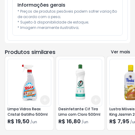
Informações gerais
* Preços de produtos pesáveis podem sofrer variação 
de acordo com o peso;

* Sujeito à disponibilidade de estoque;

* Imagem meramente ilustrativa;
Produtos similares
Ver mais
Add
Add
+
3
+
5
+
10
+
3
+
5
+
10
Limpa Vidros Reax
Desinfetante Cif Tira
Lustra Móveis
Cristal Gatilho 500ml
Limo com Cloro 500ml
King Jasmin 
R$ 19,50
R$ 16,80
R$ 7,95
/
un
/
un
/
u