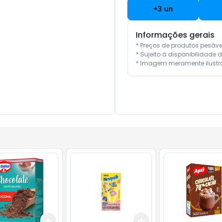
+
3
un
Informações gerais
* Preços de produtos pesáv
* Sujeito à disponibilidade d
* Imagem meramente ilustra
Add
Add
10
+
3
+
5
+
10
+
3
+
5
+
10