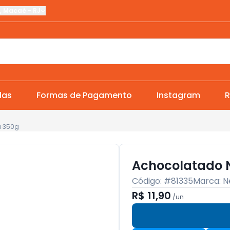
,
Macaé
-
RJ
das
Formas de Pagamento
Instagram
R
u 350g
Achocolatado 
Código: #
81335
Marca:
N
R$ 11,90
/
un