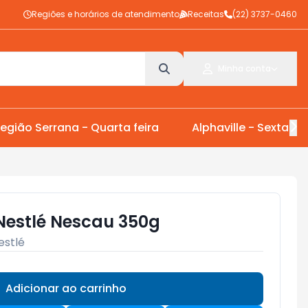
Regiões e horários de atendimento
Receitas
(22) 3737-0460
Minha conta
egião Serrana - Quarta feira
Alphaville - Sexta Fei
Nestlé Nescau 350g
estlé
Adicionar ao carrinho
Subtotal:
R$ 0,00