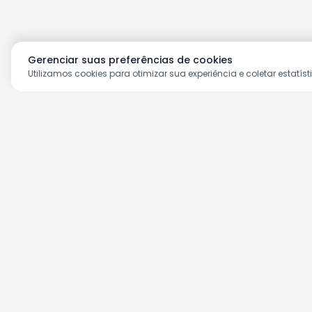
Gerenciar suas preferências de cookies
Utilizamos cookies para otimizar sua experiência e coletar estatíst
Aproveite as nossas prom
Cadastre seu e-mail e receba ofertas ex