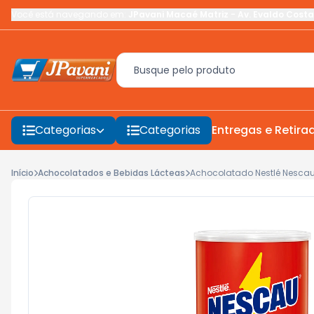
Você está navegando em:
JPavani Macaé Matriz
-
Av. Evaldo Costa
Categorias
Categorias
Entregas e Retira
Início
Achocolatados e Bebidas Lácteas
Achocolatado Nestlé Nesca