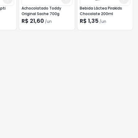
pti
Achocolatado Toddy
Bebida Láctea Pirakids
Original Sache 700g
Chocolate 200ml
R$ 21,60
R$ 1,35
/
un
/
un