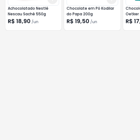
Achocolatado Nestlé
Chocolate em Pó Kodilar
Chocol
Nescau Sachê 550g
do Papa 200g
Oetker
R$ 18,90
R$ 19,50
R$ 17
/
un
/
un