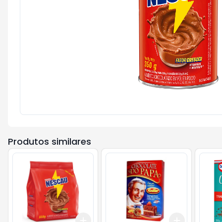
Produtos similares
Add
Add
+
3
+
5
+
10
+
3
+
5
+