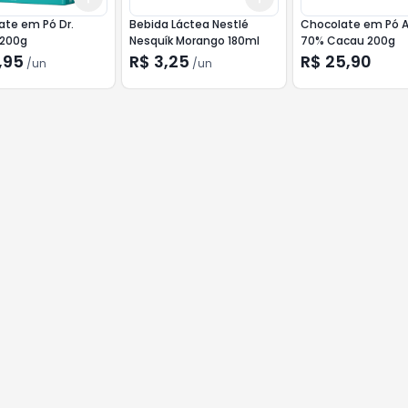
ate em Pó Dr.
Bebida Láctea Nestlé
Chocolate em Pó A
 200g
Nesquík Morango 180ml
70% Cacau 200g
,95
R$ 3,25
R$ 25,90
/
un
/
un