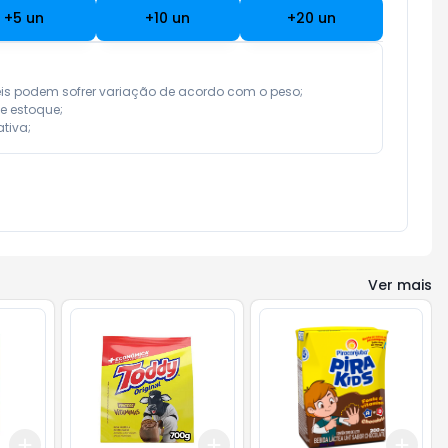
+
5
un
+
10
un
+
20
un
eis podem sofrer variação de acordo com o peso;

e estoque;

tiva;
Ver mais
Add
Add
Add
+
3
+
5
+
10
+
3
+
5
+
10
+
3