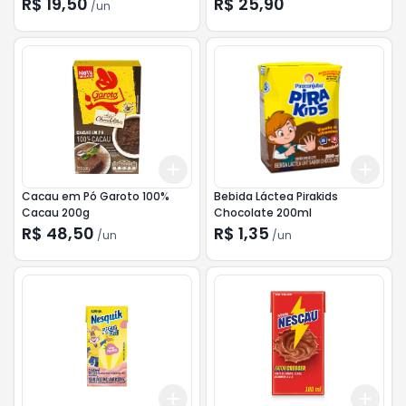
R$ 19,50
R$ 25,90
/
un
Add
Add
+
3
+
5
+
10
+
3
Cacau em Pó Garoto 100%
Bebida Láctea Pirakids
Cacau 200g
Chocolate 200ml
R$ 48,50
R$ 1,35
/
un
/
un
Add
Add
+
3
+
5
+
10
+
3