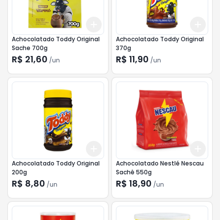
Add
Add
+
3
+
5
+
10
+
3
Achocolatado Toddy Original
Achocolatado Toddy Original
Sache 700g
370g
R$ 21,60
R$ 11,90
/
un
/
un
Add
Add
+
3
+
5
+
10
+
3
Achocolatado Toddy Original
Achocolatado Nestlé Nescau
200g
Sachê 550g
R$ 8,80
R$ 18,90
/
un
/
un