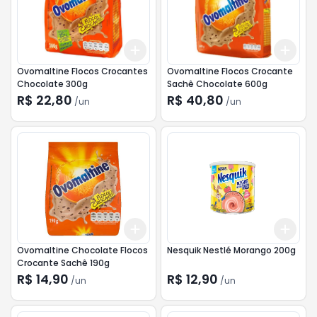
Add
Add
+
3
+
5
+
10
+
3
Ovomaltine Flocos Crocantes
Ovomaltine Flocos Crocante
Chocolate 300g
Sachê Chocolate 600g
R$ 22,80
R$ 40,80
/
un
/
un
Add
Add
+
3
+
5
+
10
+
3
Ovomaltine Chocolate Flocos
Nesquik Nestlé Morango 200g
Crocante Sachê 190g
R$ 14,90
R$ 12,90
/
un
/
un