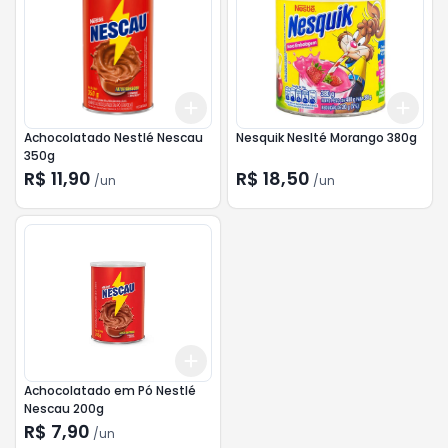
Add
Add
+
3
+
5
+
10
+
3
Achocolatado Nestlé Nescau
Nesquik Neslté Morango 380g
350g
R$ 11,90
R$ 18,50
/
un
/
un
Add
+
3
+
5
+
10
Achocolatado em Pó Nestlé
Nescau 200g
R$ 7,90
/
un