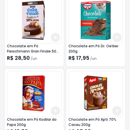
Add
Add
+
3
+
5
+
10
+
3
Chocolate em Pó
Chocolate em Pó Dr. Oetker
Fleischmann Gran Finale 50%
200g
Cacau 200g
R$ 28,50
R$ 17,95
/
un
/
un
Add
Add
+
3
+
5
+
10
+
3
Chocolate em Pó Kodilar do
Chocolate em Pó Apti 70%
Papa 200g
Cacau 200g