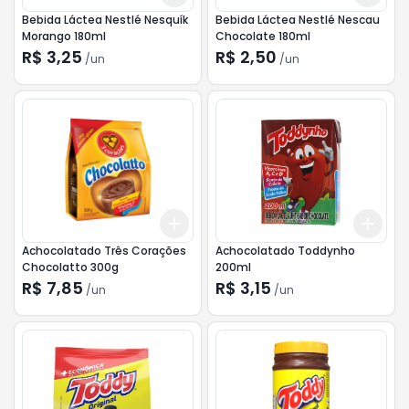
Bebida Láctea Nestlé Nesquík
Bebida Láctea Nestlé Nescau
Morango 180ml
Chocolate 180ml
R$ 3,25
R$ 2,50
/
un
/
un
Add
Add
+
3
+
5
+
10
+
3
Achocolatado Três Corações
Achocolatado Toddynho
Chocolatto 300g
200ml
R$ 7,85
R$ 3,15
/
un
/
un