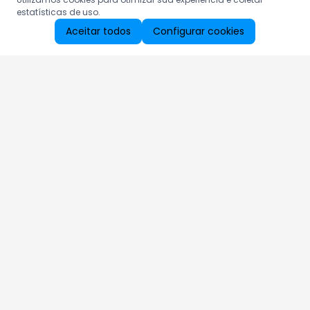
estatísticas de uso.
Aceitar todos
Configurar cookies
Aproveite as nossas promoções!
Cadastre seu e-mail e receba ofertas exclusivas.
QUERO RECEBER