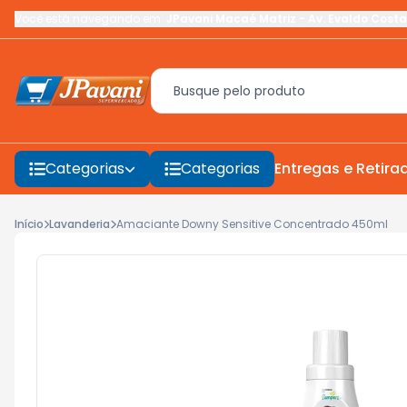
Você está navegando em:
JPavani Macaé Matriz
-
Av. Evaldo Costa
Categorias
Categorias
Entregas e Retira
Início
Lavanderia
Amaciante Downy Sensitive Concentrado 450ml