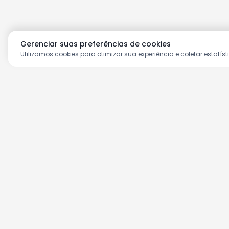
Gerenciar suas preferências de cookies
Utilizamos cookies para otimizar sua experiência e coletar estatíst
Aproveite as nossas prom
Cadastre seu e-mail e receba ofertas ex