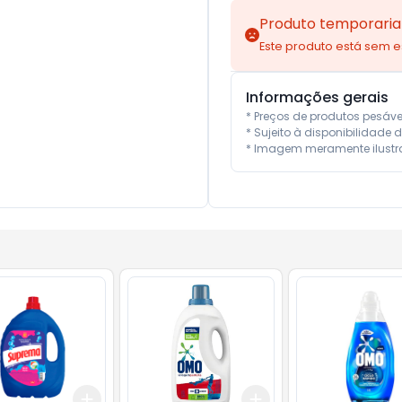
Produto temporaria
Este produto está sem 
Informações gerais
* Preços de produtos pesáv
* Sujeito à disponibilidade d
* Imagem meramente ilustra
Add
Add
10
+
3
l
+
5
l
+
3
+
5
+
10