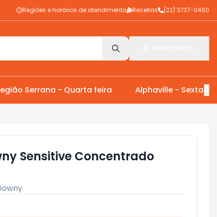
Regiões e horários de atendimento
Receitas
(22) 3737-0460
Minha conta
egião Serrana - Quarta feira
Alphaville - Sexta Fei
ny Sensitive Concentrado
Downy