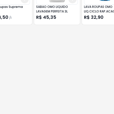
oupas Suprema
SABAO OMO LIQUIDO
LAVA ROUPAS OMO
LAVAGEM PERFEITA 3L
LIQ.CICLO RAP.ACA
ANTIODOR 1,4L
4,50
R$ 45,35
R$ 32,90
/
l