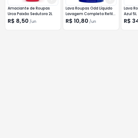
Amaciante de Roupas
Lava Roupas Odd Líquido
Lava R
Urca Paixão Sedutora 2L
Lavagem Completa Refil
Azul 5L
700ml
R$ 8,50
R$ 10,80
R$ 3
/
un
/
un