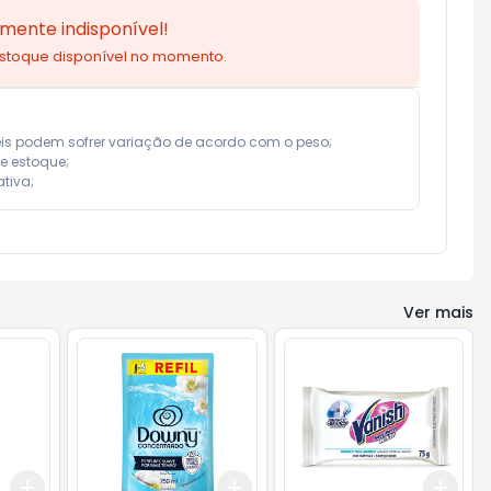
mente indisponível!
estoque disponível no momento.
eis podem sofrer variação de acordo com o peso;

e estoque;

tiva;
Ver mais
Add
Add
Add
+
3
+
5
+
10
+
3
+
5
+
10
+
3