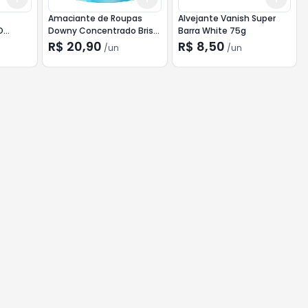
Amaciante de Roupas
Alvejante Vanish Super
O
Downy Concentrado Brisa
Barra White 75g
Suave Refil 750ml
R$ 20,90
R$ 8,50
/
un
/
un