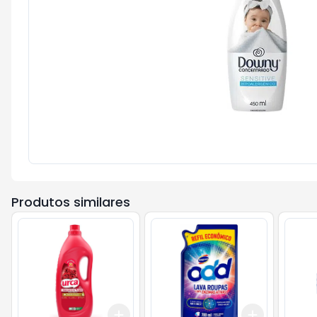
Produtos similares
Add
Add
+
3
+
5
+
10
+
3
+
5
+