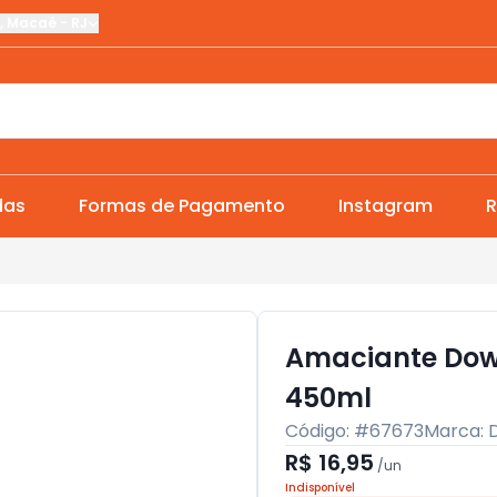
,
Macaé
-
RJ
das
Formas de Pagamento
Instagram
R
Amaciante Dow
450ml
Código: #
67673
Marca:
R$ 16,95
/
un
Indisponível