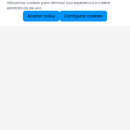
Utilizamos cookies para otimizar sua experiência e coletar
estatísticas de uso.
Aceitar todos
Configurar cookies
Aproveite as nossas promoções!
Cadastre seu e-mail e receba ofertas exclusivas.
QUERO RECEBER