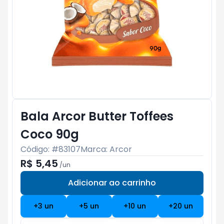
Bala Arcor Butter Toffees
Coco 90g
Código: #
83107
Marca:
Arcor
R$ 5,45
/
un
Adicionar ao carrinho
Subtotal:
R$ 0
+
3
un
+
5
un
+
10
un
+
20
un