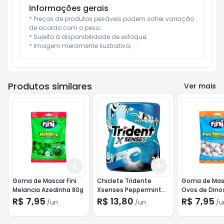
Informações gerais
* Preços de produtos pesáveis podem sofrer variação 
de acordo com o peso;

* Sujeito à disponibilidade de estoque;

* Imagem meramente ilustrativa;
Produtos similares
Ver mais
Add
Add
+
3
+
5
+
10
+
3
+
5
+
10
Goma de Mascar Fini
Chiclete Tridente
Goma de Masc
Melancia Azedinha 80g
Xsenses Peppermint
Ovos de Dino
54g
Azedinhos 80
R$ 7,95
R$ 13,80
R$ 7,95
/
un
/
un
/
u