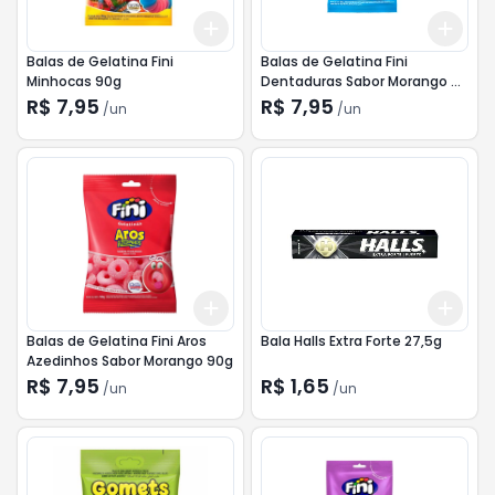
Add
Add
+
3
+
5
+
10
+
3
Balas de Gelatina Fini
Balas de Gelatina Fini
Minhocas 90g
Dentaduras Sabor Morango e
Framboesa 90g
R$ 7,95
R$ 7,95
/
un
/
un
Add
Add
+
3
+
5
+
10
+
3
Balas de Gelatina Fini Aros
Bala Halls Extra Forte 27,5g
Azedinhos Sabor Morango 90g
R$ 7,95
R$ 1,65
/
un
/
un