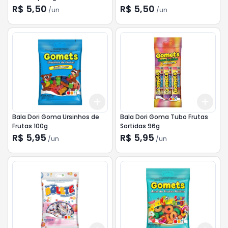
R$ 5,50
R$ 5,50
/
un
/
un
Add
Add
+
3
+
5
+
10
+
3
Bala Dori Goma Ursinhos de
Bala Dori Goma Tubo Frutas
Frutas 100g
Sortidas 96g
R$ 5,95
R$ 5,95
/
un
/
un