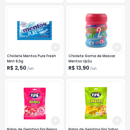
Add
Add
+
3
+
5
+
10
+
3
Chiclete Mentos Pure Fresh
Chiclete Goma de Mascar
Mint 8,5g
Mentos Up2u
R$ 2,50
R$ 13,90
/
un
/
un
Add
Add
+
3
+
5
+
10
+
3
Balas de Gelatina Fini Beijos
Balas de Gelatina Fini Sabor