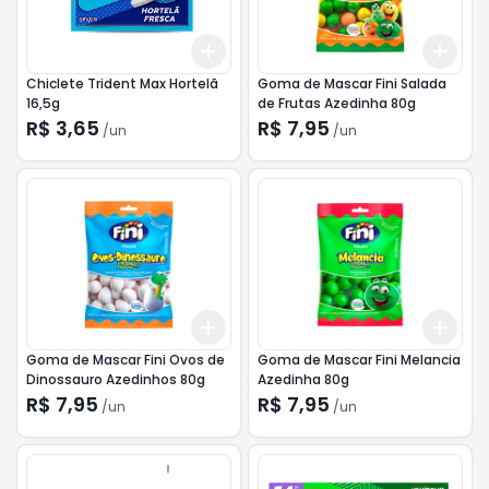
Add
Add
+
3
+
5
+
10
+
3
Chiclete Trident Max Hortelã
Goma de Mascar Fini Salada
16,5g
de Frutas Azedinha 80g
R$ 3,65
R$ 7,95
/
un
/
un
Add
Add
+
3
+
5
+
10
+
3
Goma de Mascar Fini Ovos de
Goma de Mascar Fini Melancia
Dinossauro Azedinhos 80g
Azedinha 80g
R$ 7,95
R$ 7,95
/
un
/
un