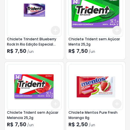
Add
Add
+
3
+
5
+
10
+
3
Chiclete Trindent Blueberry
Chiclete Trident sem Açúcar
Rock In Rio Edição Especial
Menta 25,2g
25,2g
R$ 7,50
R$ 7,50
/
un
/
un
Add
Add
+
3
+
5
+
10
+
3
Chiclete Trident sem Açúcar
Chiclete Mentos Pure Fresh
Melancia 25,2g
Morango 8g
R$ 7,50
R$ 2,50
/
un
/
un