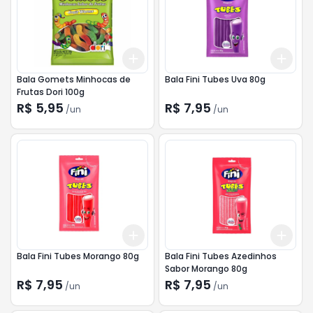
Add
Add
+
3
+
5
+
10
+
3
Bala Gomets Minhocas de
Bala Fini Tubes Uva 80g
Frutas Dori 100g
R$ 5,95
R$ 7,95
/
un
/
un
Add
Add
+
3
+
5
+
10
+
3
Bala Fini Tubes Morango 80g
Bala Fini Tubes Azedinhos
Sabor Morango 80g
R$ 7,95
R$ 7,95
/
un
/
un