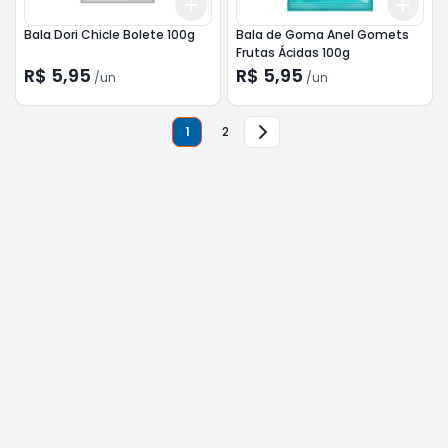
Add
Add
+
3
+
5
+
10
+
3
Bala Dori Chicle Bolete 100g
Bala de Goma Anel Gomets
Frutas Ácidas 100g
R$ 5,95
R$ 5,95
/
un
/
un
1
2