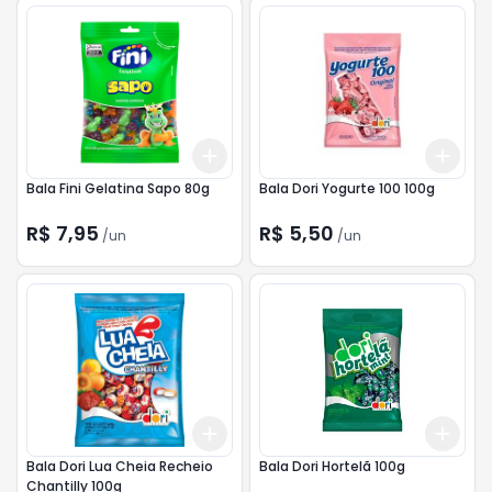
Add
Add
+
3
+
5
+
10
+
3
Bala Fini Gelatina Sapo 80g
Bala Dori Yogurte 100 100g
R$ 7,95
R$ 5,50
/
un
/
un
Add
Add
+
3
+
5
+
10
+
3
Bala Dori Lua Cheia Recheio
Bala Dori Hortelã 100g
Chantilly 100g