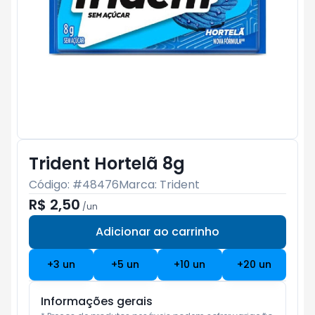
Trident Hortelã 8g
Código: #
48476
Marca:
Trident
R$ 2,50
/
un
Adicionar ao carrinho
Subtotal:
R$ 0
+
3
un
+
5
un
+
10
un
+
20
un
Informações gerais