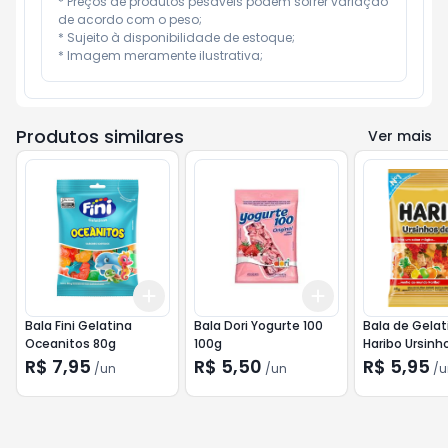
* Preços de produtos pesáveis podem sofrer variação 
de acordo com o peso;

* Sujeito à disponibilidade de estoque;

* Imagem meramente ilustrativa;
Produtos similares
Ver mais
Add
Add
+
3
+
5
+
10
+
3
+
5
+
10
Bala Fini Gelatina
Bala Dori Yogurte 100
Bala de Gelat
Oceanitos 80g
100g
Haribo Ursinh
Ouro 80g
R$ 7,95
R$ 5,50
R$ 5,95
/
un
/
un
/
u