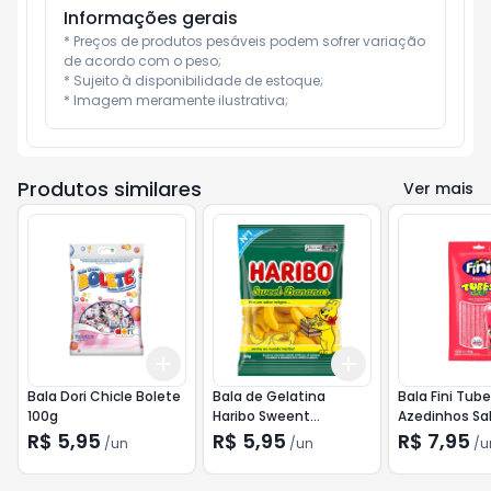
Informações gerais
* Preços de produtos pesáveis podem sofrer variação 
de acordo com o peso;

* Sujeito à disponibilidade de estoque;

* Imagem meramente ilustrativa;
Produtos similares
Ver mais
Add
Add
+
3
+
5
+
10
+
3
+
5
+
10
Bala Dori Chicle Bolete
Bala de Gelatina
Bala Fini Tub
100g
Haribo Sweent
Azedinhos Sa
Bananas 80g
Morango 80g
R$ 5,95
R$ 5,95
R$ 7,95
/
un
/
un
/
u