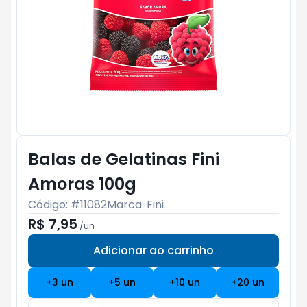
Balas de Gelatinas Fini
Amoras 100g
Código: #
11082
Marca:
Fini
R$ 7,95
/
un
Adicionar ao carrinho
Subtotal:
R$ 0
+
3
un
+
5
un
+
10
un
+
20
un