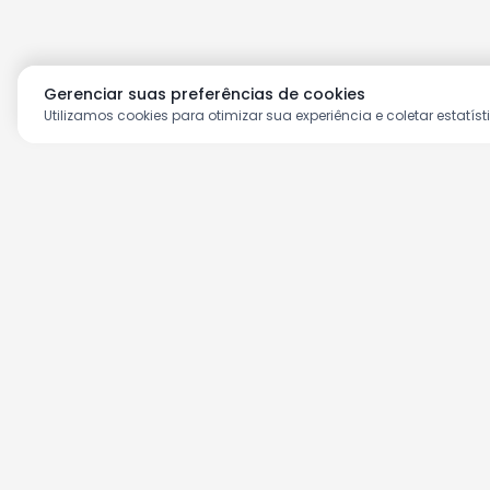
Gerenciar suas preferências de cookies
Utilizamos cookies para otimizar sua experiência e coletar estatíst
Aproveite as nossas prom
Cadastre seu e-mail e receba ofertas ex