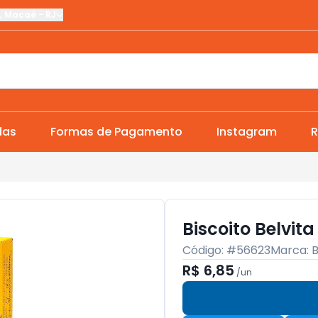
,
Macaé
-
RJ
das
Formas de Pagamento
Instagram
R
Biscoito Belvit
Código: #
56623
Marca:
B
R$ 6,85
/
un