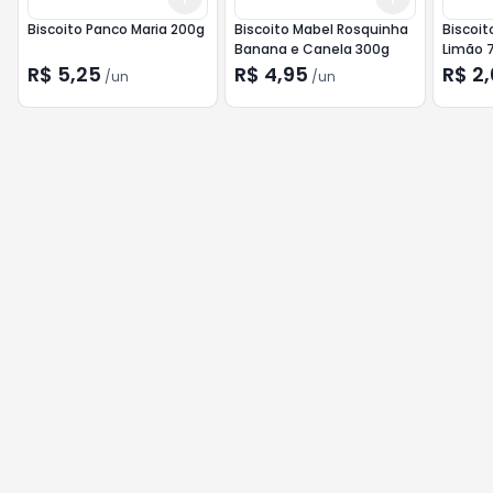
Biscoito Panco Maria 200g
Biscoito Mabel Rosquinha
Biscoit
Banana e Canela 300g
Limão 
R$ 5,25
R$ 4,95
R$ 2
/
un
/
un