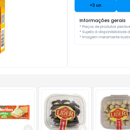
+
3
un
Informações gerais
* Preços de produtos pesáv
* Sujeito à disponibilidade d
* Imagem meramente ilustra
Add
Add
10
+
3
+
5
+
10
+
3
+
5
+
10