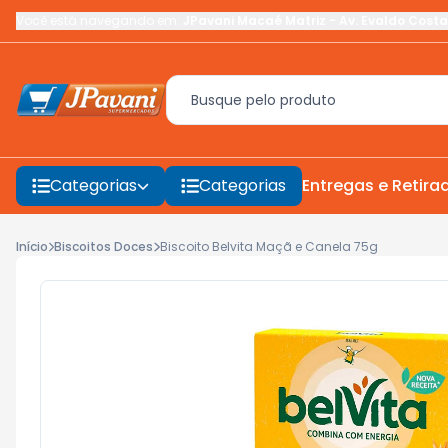
Você está navegando em:
JPavani Macaé Matriz
-
Av. Evaldo Costa
Categorias
Categorias
Entregas e Retira
Início
Biscoitos Doces
Biscoito Belvita Maçã e Canela 75g