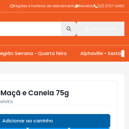
Regiões e horários de atendimento
Receitas
(22) 3737-0460
Minha conta
egião Serrana - Quarta feira
Alphaville - Sexta Fei
a Maçã e Canela 75g
elvita
Adicionar ao carrinho
Subtotal:
R$ 0,00