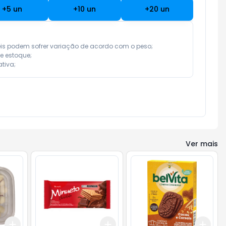
+
5
un
+
10
un
+
20
un
eis podem sofrer variação de acordo com o peso;

e estoque;

tiva;
Ver mais
Add
Add
Add
+
3
+
5
+
10
+
3
+
5
+
10
+
3