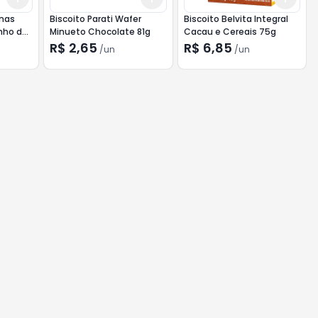
inas
Biscoito Parati Wafer
Biscoito Belvita Integral
nho de
Minueto Chocolate 81g
Cacau e Cereais 75g
R$ 2,65
R$ 6,85
/
un
/
un