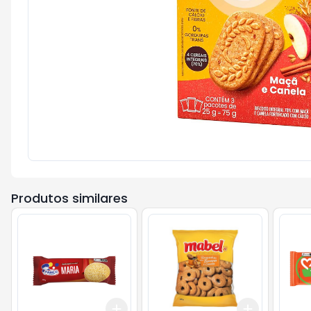
Produtos similares
Add
Add
+
3
+
5
+
10
+
3
+
5
+