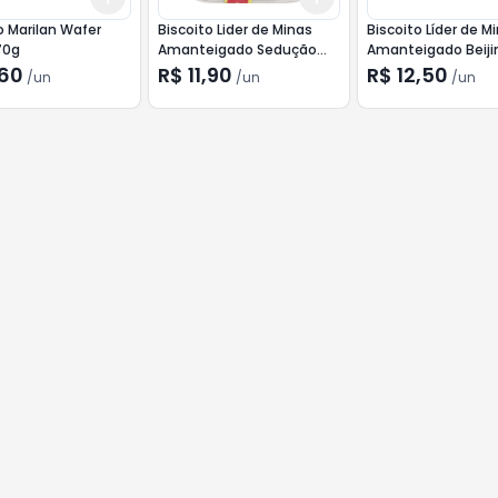
o Marilan Wafer
Biscoito Lider de Minas
Biscoito Líder de M
70g
Amanteigado Sedução
Amanteigado Beiji
200g
Freira 200g
,60
R$ 11,90
R$ 12,50
/
un
/
un
/
un