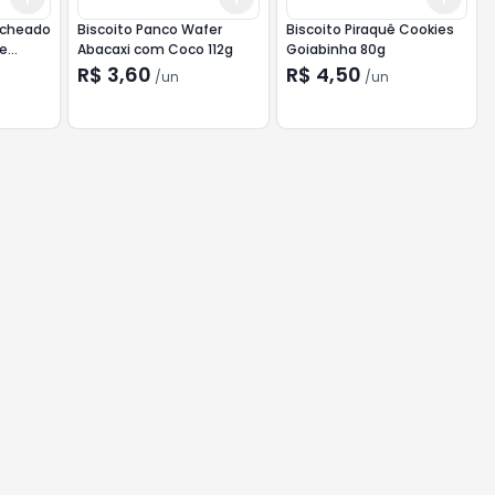
Recheado
Biscoito Panco Wafer
Biscoito Piraquê Cookies
e
Abacaxi com Coco 112g
Goiabinha 80g
e Maçã
R$ 3,60
R$ 4,50
/
un
/
un