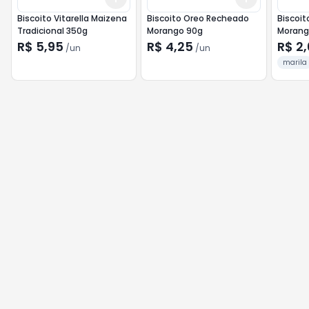
Biscoito Vitarella Maizena
Biscoito Oreo Recheado
Biscoit
Tradicional 350g
Morango 90g
Morang
R$ 5,95
R$ 4,25
R$ 2
/
un
/
un
marila