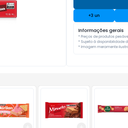
+
3
un
Informações gerais
* Preços de produtos pesáv
* Sujeito à disponibilidade d
* Imagem meramente ilustra
Add
Add
10
+
3
+
5
+
10
+
3
+
5
+
10