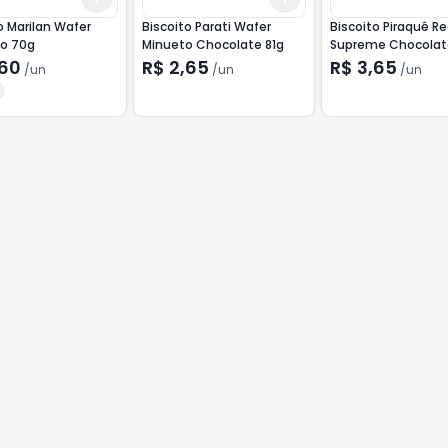
o Marilan Wafer
Biscoito Parati Wafer
Biscoito Piraquê 
o 70g
Minueto Chocolate 81g
Supreme Chocolat
Branco e Geleia d
,60
R$ 2,65
R$ 3,65
/
un
/
un
/
un
com Canela 80g