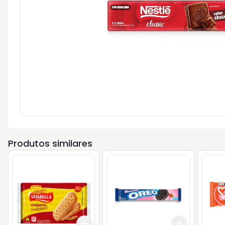
Produtos similares
Add
Add
+
3
+
5
+
10
+
3
+
5
+