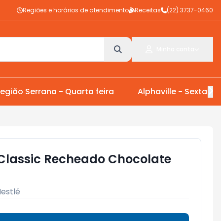
Regiões e horários de atendimento
Receitas
(22) 3737-0460
Minha conta
egião Serrana - Quarta feira
Alphaville - Sexta Fei
é Classic Recheado Chocolate
estlé