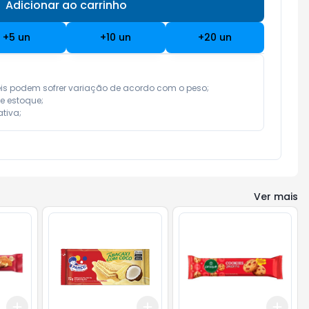
Adicionar ao carrinho
Subtotal:
R$ 0,00
+
5
un
+
10
un
+
20
un
eis podem sofrer variação de acordo com o peso;

e estoque;

tiva;
Ver mais
Add
Add
Add
+
3
+
5
+
10
+
3
+
5
+
10
+
3