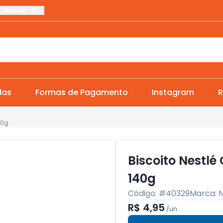
,
Macaé
-
RJ
das
Formas de Pagamento
Instagram
R
40g
Biscoito Nestl
140g
Código: #
40329
Marca:
N
R$ 4,95
/
un