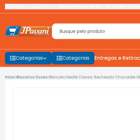
Você está navegando em:
JPavani Macaé Matriz
-
Av. Evaldo Costa
Categorias
Categorias
Entregas e Retira
Início
Biscoitos Doces
Biscoito Nestlé Classic Recheado Chocolate 1