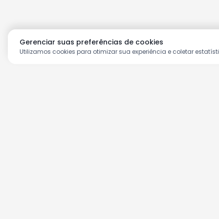
Gerenciar suas preferências de cookies
Utilizamos cookies para otimizar sua experiência e coletar estatíst
Aproveite as nossas prom
Cadastre seu e-mail e receba ofertas ex