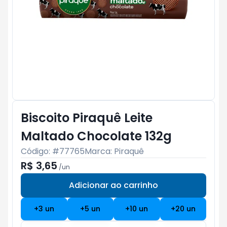
Biscoito Piraquê Leite
Maltado Chocolate 132g
Código: #
77765
Marca:
Piraquê
R$ 3,65
/
un
Adicionar ao carrinho
Subtotal:
R$ 0
+
3
un
+
5
un
+
10
un
+
20
un