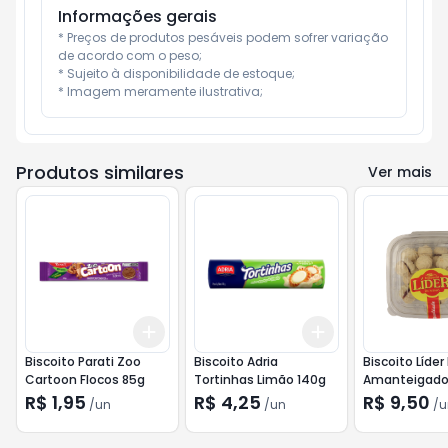
Informações gerais
* Preços de produtos pesáveis podem sofrer variação 
de acordo com o peso;

* Sujeito à disponibilidade de estoque;

* Imagem meramente ilustrativa;
Produtos similares
Ver mais
Add
Add
+
3
+
5
+
10
+
3
+
5
+
10
Biscoito Parati Zoo
Biscoito Adria
Biscoito Líder
Cartoon Flocos 85g
Tortinhas Limão 140g
Amanteigad
Goiabinha 15
R$ 1,95
R$ 4,25
R$ 9,50
/
un
/
un
/
u