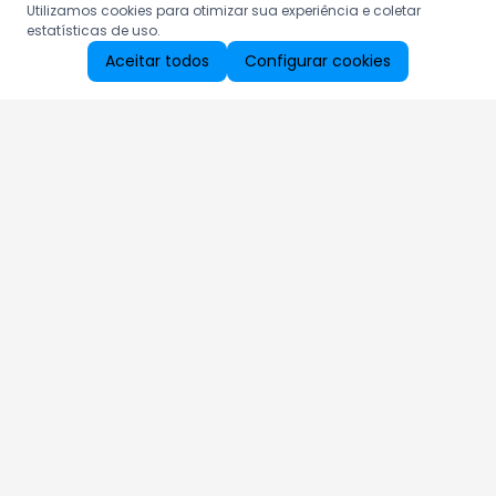
Utilizamos cookies para otimizar sua experiência e coletar
estatísticas de uso.
Aceitar todos
Configurar cookies
Aproveite as nossas promoções!
Cadastre seu e-mail e receba ofertas exclusivas.
QUERO RECEBER