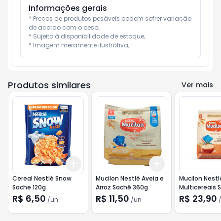
Informações gerais
* Preços de produtos pesáveis podem sofrer variação 
de acordo com o peso;

* Sujeito à disponibilidade de estoque;

* Imagem meramente ilustrativa;
Produtos similares
Ver mais
Add
Add
+
3
+
5
+
10
+
3
+
5
+
10
Cereal Nestlé Snow
Mucilon Nestlé Aveia e
Mucilon Nestl
Sache 120g
Arroz Sachê 360g
Multicereais 
600g
R$ 6,50
R$ 11,50
R$ 23,90
/
un
/
un