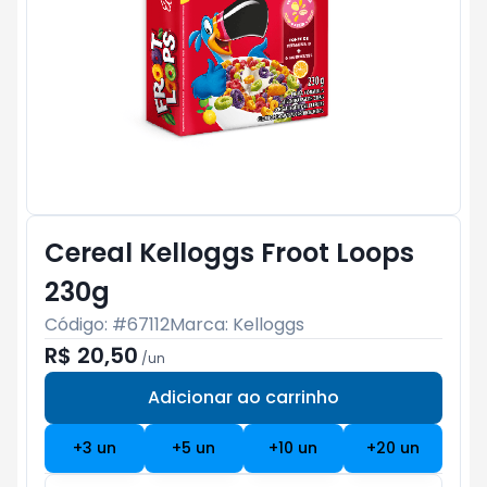
Cereal Kelloggs Froot Loops
230g
Código: #
67112
Marca:
Kelloggs
R$ 20,50
/
un
Adicionar ao carrinho
Subtotal:
R$ 0
+
3
un
+
5
un
+
10
un
+
20
un