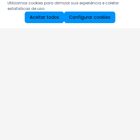
Utilizamos cookies para otimizar sua experiência e coletar
estatísticas de uso.
Aceitar todos
Configurar cookies
Aproveite as nossas promoções!
Cadastre seu e-mail e receba ofertas exclusivas.
QUERO RECEBER