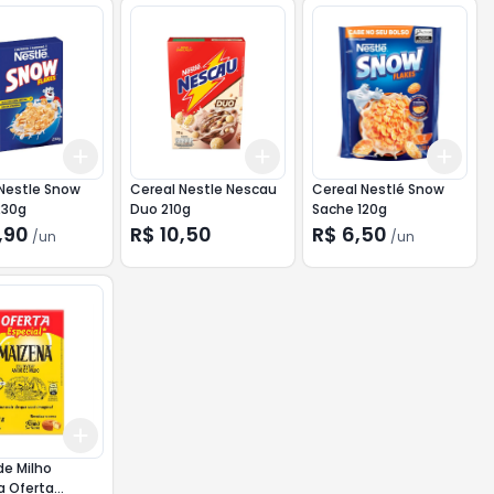
Add
Add
Add
10
+
3
+
5
+
10
+
3
+
5
+
10
+
3
Nestle Snow
Cereal Nestle Nescau
Cereal Nestlé Snow
230g
Duo 210g
Sache 120g
,90
R$ 10,50
R$ 6,50
/
un
/
un
Add
10
+
3
+
5
+
10
e Milho
a Oferta