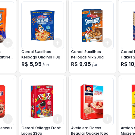
Add
Add
Add
+
3
+
5
+
10
+
3
+
5
+
10
+
3
+
5
+
s
Cereal Sucrilhos
Cereal Sucrilhos
Cereal 
altine
Kelloggs Original 110g
Kelloggs Mix 200g
Flakes 
R$ 5,95
R$ 9,95
R$ 10
/
un
/
un
Add
Add
Add
+
3
+
5
+
10
+
3
+
5
+
10
+
3
+
5
+
Nescau
Cereal Kelloggs Froot
Aveia em Flocos
Amido d
Loops 230g
Regular Quaker 165g
Maizen