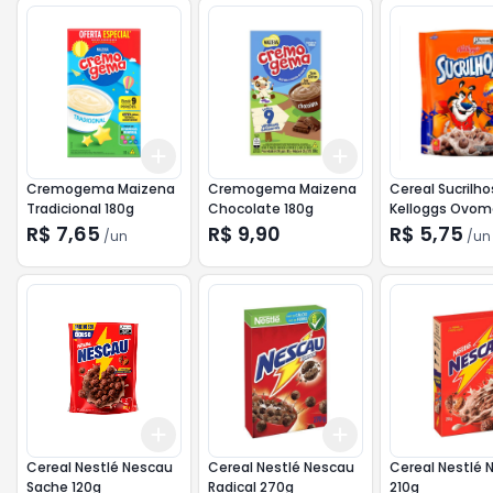
Add
Add
+
3
+
5
+
10
+
3
+
5
+
10
Cremogema Maizena
Cremogema Maizena
Cereal Sucrilho
Tradicional 180g
Chocolate 180g
Kelloggs Ovom
90g
R$ 7,65
R$ 9,90
R$ 5,75
/
un
/
un
Add
Add
+
3
+
5
+
10
+
3
+
5
+
10
Cereal Nestlé Nescau
Cereal Nestlé Nescau
Cereal Nestlé 
Sache 120g
Radical 270g
210g