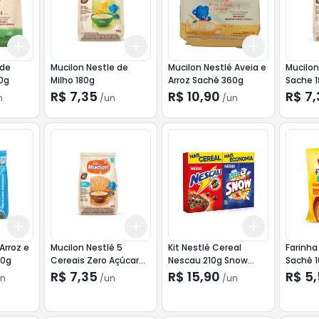
Add
Add
Add
+
3
+
5
+
10
+
3
+
5
+
10
+
3
+
5
+
 de
Mucilon Nestle de
Mucilon Nestlé Aveia e
Mucilon
0g
Milho 180g
Arroz Sachê 360g
Sache 
R$ 7,35
R$ 10,90
R$ 7
n
/
un
/
un
Add
Add
Add
+
3
+
5
+
10
+
3
+
5
+
10
+
3
+
5
+
Arroz e
Mucilon Nestlé 5
Kit Nestlé Cereal
Farinha
00g
Cereais Zero Açúcar
Nescau 210g Snow
Sachê 
Sache 180g
Flakes 230g
R$ 7,35
R$ 15,90
R$ 5
n
/
un
/
un