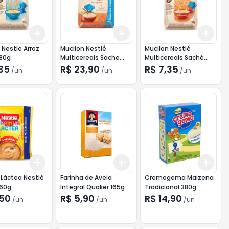
Add
Add
Add
10
+
3
+
5
+
10
+
3
+
5
+
10
+
3
 Nestle Arroz
Mucilon Nestlé
Mucilon Nestlé
180g
Multicereais Sache
Multicereais Sachê
600g
180g
,35
R$ 23,90
R$ 7,35
/
un
/
un
/
un
Add
Add
Add
10
+
3
+
5
+
10
+
3
+
5
+
10
+
3
 Láctea Nestlé
Farinha de Aveia
Cremogema Maizena
160g
Integral Quaker 165g
Tradicional 380g
,50
R$ 5,90
R$ 14,90
/
un
/
un
/
un