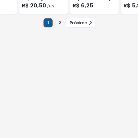
Especia
R$ 20,50
R$ 6,25
R$ 5
/
un
Próxima
1
2