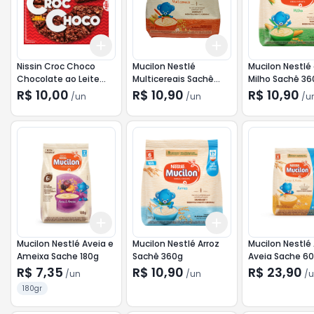
Add
Add
+
3
+
5
+
10
+
3
+
5
+
10
Nissin Croc Choco
Mucilon Nestlé
Mucilon Nestlé
Chocolate ao Leite
Multicereais Sachê
Milho Sachê 36
44g
360g
R$ 10,00
R$ 10,90
R$ 10,90
/
un
/
un
/
u
Add
Add
+
3
+
5
+
10
+
3
+
5
+
10
Mucilon Nestlé Aveia e
Mucilon Nestlé Arroz
Mucilon Nestlé 
Ameixa Sache 180g
Sachê 360g
Aveia Sache 6
R$ 7,35
R$ 10,90
R$ 23,90
/
un
/
un
/
u
180gr