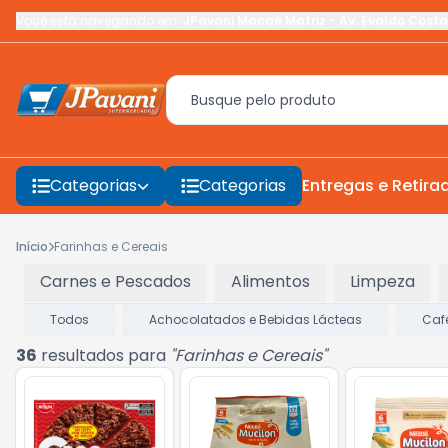
Você está navegando em:
JPavani Macaé Matriz
-
Av. Evaldo Costa
Categorias
Categorias
Entregas e Retira
Início
Farinhas e Cereais
Carnes e Pescados
Alimentos
Limpeza
Todos
Achocolatados e Bebidas Lácteas
Caf
36
resultados para
"
Farinhas e Cereais
"