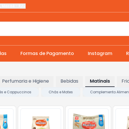
,
Macaé
-
RJ
das
Formas de Pagamento
Instagram
R
Perfumaria e Higiene
Bebidas
Matinais
Fri
és e Cappuccinos
Chás e Mates
Complemento Alimen