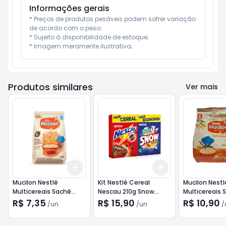
Informações gerais
* Preços de produtos pesáveis podem sofrer variação 
de acordo com o peso;

* Sujeito à disponibilidade de estoque;

* Imagem meramente ilustrativa;
Produtos similares
Ver mais
Add
Add
+
3
+
5
+
10
+
3
+
5
+
10
Mucilon Nestlé
Kit Nestlé Cereal
Mucilon Nestl
Multicereais Sachê
Nescau 210g Snow
Multicereais 
180g
Flakes 230g
360g
R$ 7,35
R$ 15,90
R$ 10,90
/
un
/
un
/