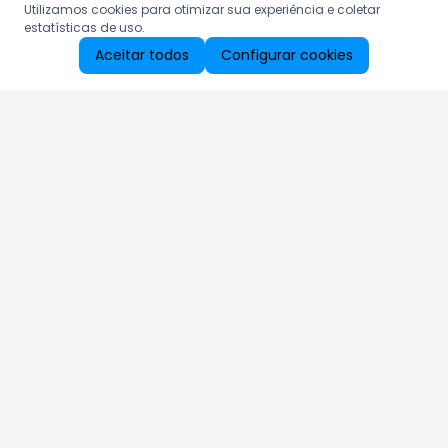
Utilizamos cookies para otimizar sua experiência e coletar
estatísticas de uso.
Aceitar todos
Configurar cookies
Aproveite as nossas promoções!
Cadastre seu e-mail e receba ofertas exclusivas.
QUERO RECEBER