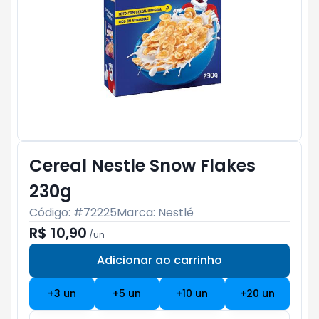
Cereal Nestle Snow Flakes
230g
Código: #
72225
Marca:
Nestlé
R$ 10,90
/
un
Adicionar ao carrinho
Subtotal:
R$ 0
+
3
un
+
5
un
+
10
un
+
20
un