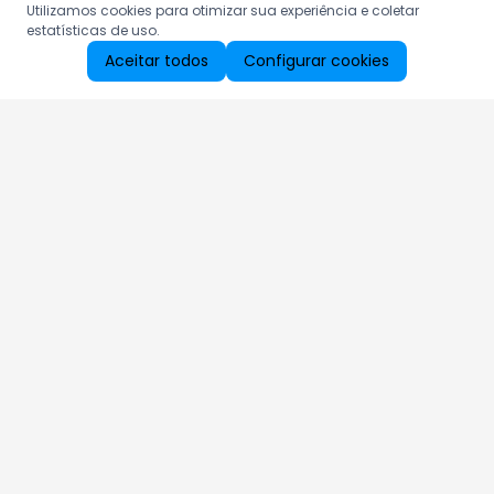
Utilizamos cookies para otimizar sua experiência e coletar
estatísticas de uso.
Aceitar todos
Configurar cookies
Aproveite as nossas promoções!
Cadastre seu e-mail e receba ofertas exclusivas.
QUERO RECEBER