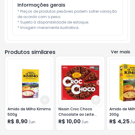
Informações gerais
* Preços de produtos pesáveis podem sofrer variação 
de acordo com o peso;

* Sujeito à disponibilidade de estoque;

* Imagem meramente ilustrativa;
Produtos similares
Ver mais
Add
Add
+
3
+
5
+
10
+
3
+
5
+
10
Amido de Milho Kimimo
Nissin Croc Choco
Amido de Mil
500g
Chocolate ao Leite
200g
44g
R$ 8,90
R$ 10,00
R$ 4,25
/
un
/
un
/
u