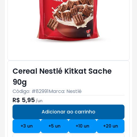
Cereal Nestlé Kitkat Sache
90g
Código: #
82991
Marca:
Nestlé
R$ 5,95
/
un
Adicionar ao carrinho
Subtotal:
R$ 0
+
3
un
+
5
un
+
10
un
+
20
un