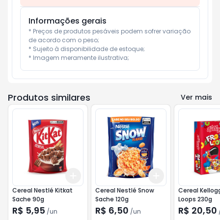
Informações gerais
* Preços de produtos pesáveis podem sofrer variação 
de acordo com o peso;

* Sujeito à disponibilidade de estoque;

* Imagem meramente ilustrativa;
Produtos similares
Ver mais
Add
Add
+
3
+
5
+
10
+
3
+
5
+
10
Cereal Nestlé Kitkat
Cereal Nestlé Snow
Cereal Kellog
Sache 90g
Sache 120g
Loops 230g
R$ 5,95
R$ 6,50
R$ 20,50
/
un
/
un