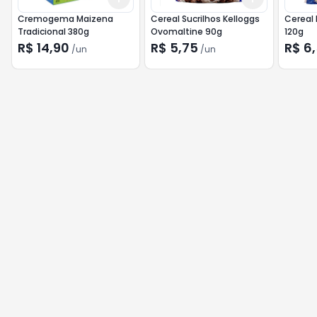
Cremogema Maizena
Cereal Sucrilhos Kelloggs
Cereal
Tradicional 380g
Ovomaltine 90g
120g
R$ 14,90
R$ 5,75
R$ 6
/
un
/
un