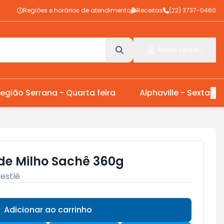
Regiões e horários de atendimento
Receitas
(22) 3737-0460
Minha conta
egião Serrana - Quarta feira
Alphaville - Sexta Fei
 de Milho Sachê 360g
estlé
Adicionar ao carrinho
Subtotal:
R$ 0,00