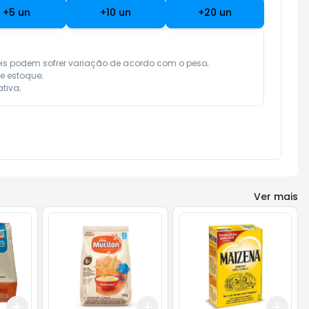
+
5
un
+
10
un
+
20
un
eis podem sofrer variação de acordo com o peso;

e estoque;

tiva;
Ver mais
Add
Add
Add
+
3
+
5
+
10
+
3
+
5
+
10
+
3