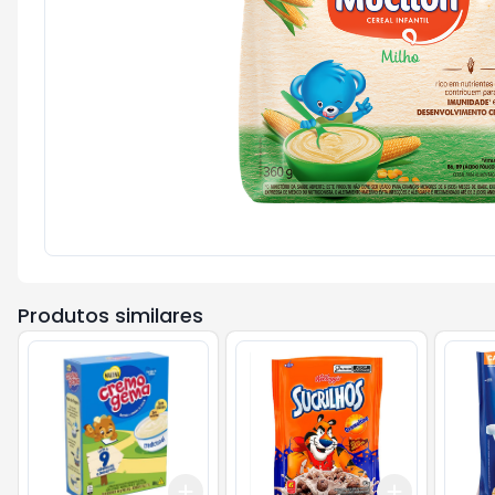
Produtos similares
Add
Add
+
3
+
5
+
10
+
3
+
5
+