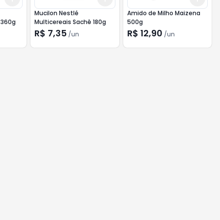
Mucilon Nestlé
Amido de Milho Maizena
 360g
Multicereais Sachê 180g
500g
R$ 7,35
R$ 12,90
/
un
/
un