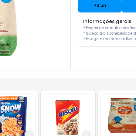
+
3
un
Informações gerais
* Preços de produtos pesáv
* Sujeito à disponibilidade d
* Imagem meramente ilustra
Add
Add
10
+
3
+
5
+
10
+
3
+
5
+
10