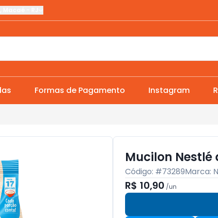
,
Macaé
-
RJ
das
Formas de Pagamento
Instagram
R
Mucilon Nestlé
Código: #
73289
Marca:
N
R$ 10,90
/
un