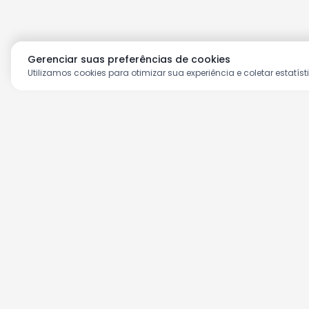
Gerenciar suas preferências de cookies
Utilizamos cookies para otimizar sua experiência e coletar estatíst
Aproveite as nossas prom
Cadastre seu e-mail e receba ofertas ex