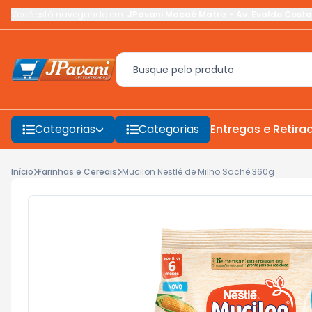
Você está navegando em:
JPavani Macaé Matriz
-
Av. Evaldo Costa
Categorias
Categorias
Entregas e Retira
Início
Farinhas e Cereais
Mucilon Nestlé de Milho Sachê 360g