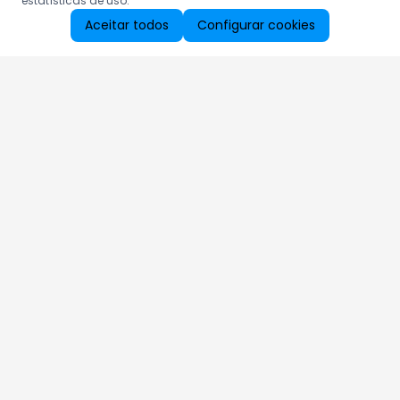
estatísticas de uso.
Aceitar todos
Configurar cookies
Aproveite as nossas promoções!
Cadastre seu e-mail e receba ofertas exclusivas.
QUERO RECEBER