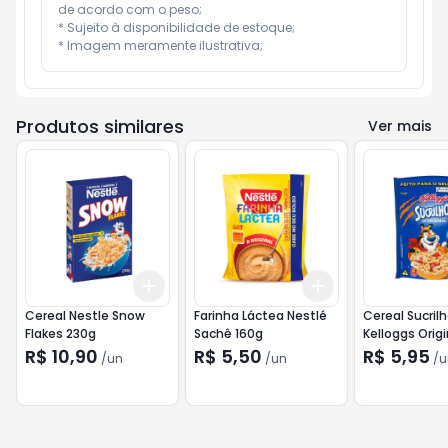
de acordo com o peso;

* Sujeito à disponibilidade de estoque;

* Imagem meramente ilustrativa;
Produtos similares
Ver mais
Add
Add
+
3
+
5
+
10
+
3
+
5
+
10
Cereal Nestle Snow
Farinha Láctea Nestlé
Cereal Sucril
Flakes 230g
Sachê 160g
Kelloggs Origi
R$ 10,90
R$ 5,50
R$ 5,95
/
un
/
un
/
u