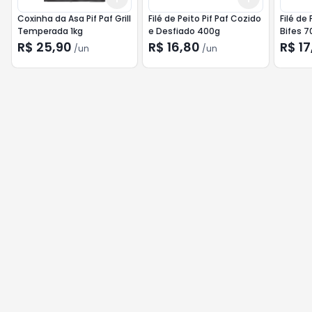
Coxinha da Asa Pif Paf Grill
Filé de Peito Pif Paf Cozido
Filé de 
Temperada 1kg
e Desfiado 400g
Bifes 7
R$ 25,90
R$ 16,80
R$ 17
/
un
/
un