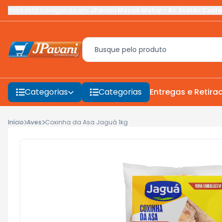
Você está navegando em:
JPavani Macaé Matriz
-
Av. Evaldo Costa
Categorias
Categorias
Entregas e Retira
Início
Aves
Coxinha da Asa Jaguá 1kg