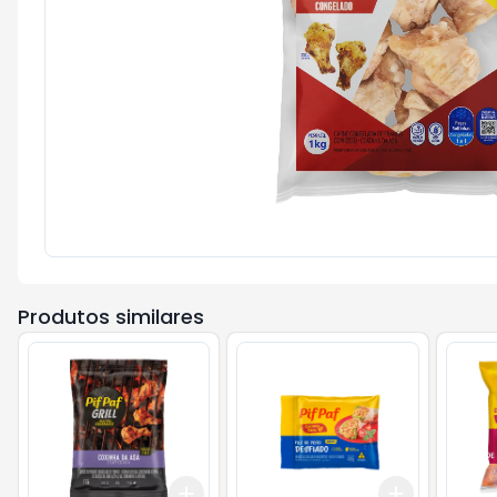
Produtos similares
Add
Add
+
3
+
5
+
10
+
3
+
5
+