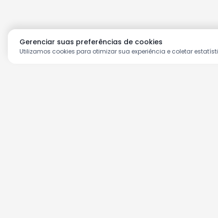
Gerenciar suas preferências de cookies
Utilizamos cookies para otimizar sua experiência e coletar estatíst
Aproveite as nossas prom
Cadastre seu e-mail e receba ofertas ex