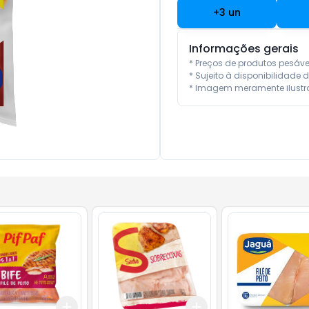
+
3
un
Informações gerais
* Preços de produtos pesáv
* Sujeito à disponibilidade d
* Imagem meramente ilustra
Add
Add
10
+
3
+
5
+
10
+
3
kg
+
5
kg