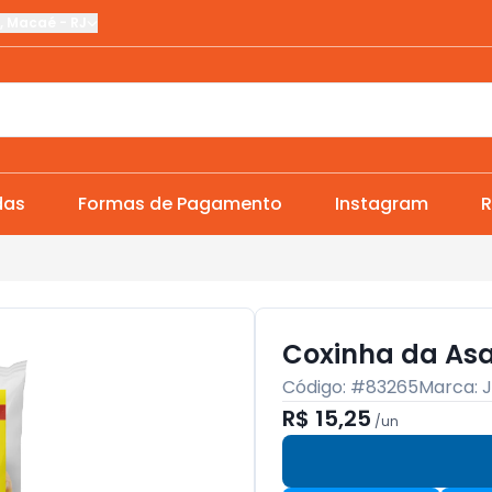
,
Macaé
-
RJ
das
Formas de Pagamento
Instagram
R
Coxinha da Asa
Código: #
83265
Marca:
R$ 15,25
/
un