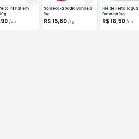
Peito Pif Paf em
Sobrecoxa Sadia Bandeja
Filé de Peito Jaguá
00g
1kg
Bandeja 1kg
,90
R$ 15,60
R$ 18,50
/
un
/
kg
/
un