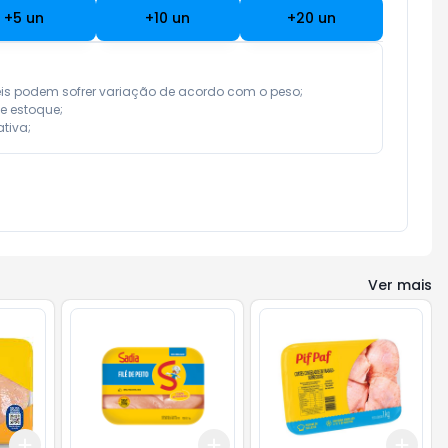
+
5
un
+
10
un
+
20
un
eis podem sofrer variação de acordo com o peso;

e estoque;

tiva;
Ver mais
Add
Add
Add
+
3
+
5
+
10
+
3
+
5
+
10
+
3