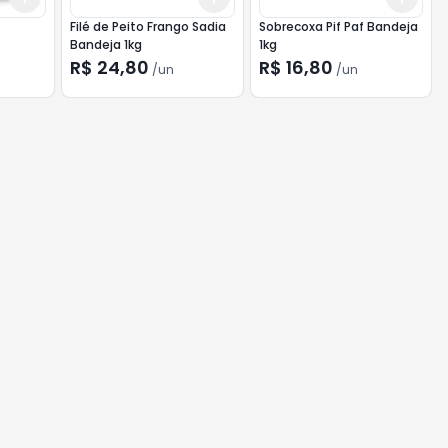
Filé de Peito Frango Sadia
Sobrecoxa Pif Paf Bandeja
Bandeja 1kg
1kg
R$ 24,80
R$ 16,80
/
un
/
un