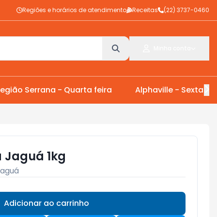
Regiões e horários de atendimento
Receitas
(22) 3737-0460
Minha conta
egião Serrana - Quarta feira
Alphaville - Sexta Fei
 Jaguá 1kg
Jaguá
Adicionar ao carrinho
Subtotal:
R$ 0,00