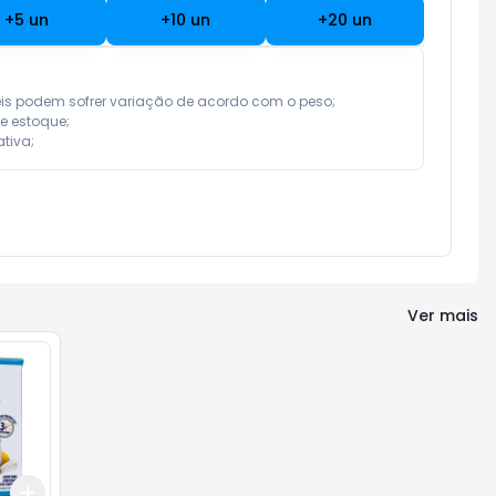
+
5
un
+
10
un
+
20
un
eis podem sofrer variação de acordo com o peso;

e estoque;

tiva;
Ver mais
Add
+
3
+
5
+
10