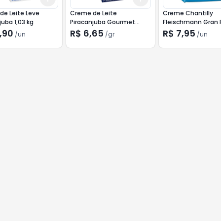
e Leite Leve
Creme de Leite
Creme Chantilly
juba 1,03 kg
Piracanjuba Gourmet
Fleischmann Gran 
200g
200ml
,90
R$ 6,65
R$ 7,95
/
un
/
gr
/
un