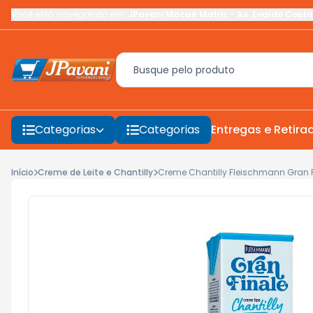
Você está navegando em:
JPavani Macaé Matriz
-
Av. Evaldo Costa
Categorias
Categorias
Entregas e Retira
Início
Creme de Leite e Chantilly
Creme Chantilly Fleischmann Gran Fi