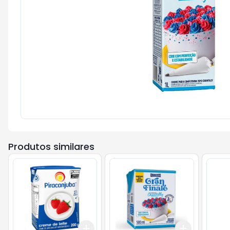
Produtos similares
Add
Add
+
3
+
5
+
10
+
3
+
5
+