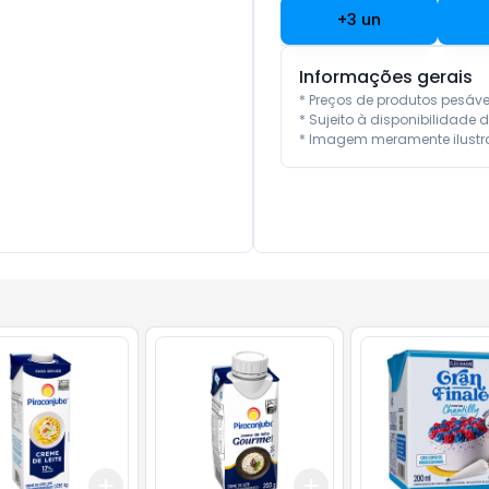
+
3
un
Informações gerais
* Preços de produtos pesáv
* Sujeito à disponibilidade d
* Imagem meramente ilustra
Add
Add
10
+
3
+
5
+
10
+
3
gr
+
5
gr