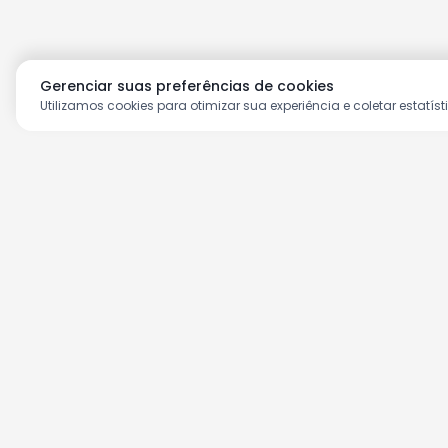
Gerenciar suas preferências de cookies
Utilizamos cookies para otimizar sua experiência e coletar estatíst
Aproveite as nossas prom
Cadastre seu e-mail e receba ofertas ex