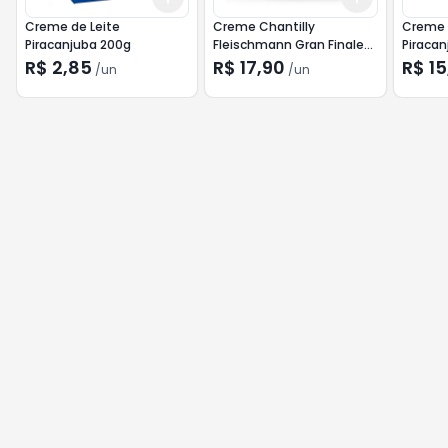
Creme de Leite
Creme Chantilly
Creme d
Piracanjuba 200g
Fleischmann Gran Finale
Piracan
500ml
R$ 2,85
R$ 17,90
R$ 15
/
un
/
un