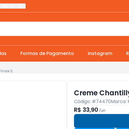
,
Macaé
-
RJ
das
Formas de Pagamento
Instagram
R
nale 1L
Creme Chantill
Código: #
74470
Marca:
R$ 33,90
/
un