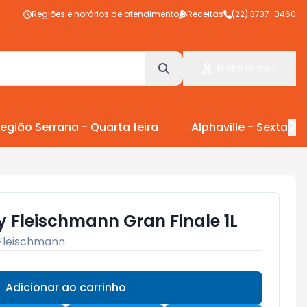
Regiões e horários de atendimento
Receitas
(22) 3737-0460
Minha conta
egião Serrana - Quarta feira
Alphaville - Sexta Fei
y Fleischmann Gran Finale 1L
Fleischmann
Adicionar ao carrinho
Subtotal:
R$ 0,00