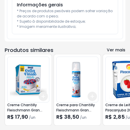
Informações gerais
* Preços de produtos pesáveis podem sofrer variação 
de acordo com o peso;

* Sujeito à disponibilidade de estoque;

* Imagem meramente ilustrativa;
Produtos similares
Ver mais
Add
Add
+
3
+
5
+
10
+
3
+
5
+
10
Creme Chantilly
Creme para Chantilly
Creme de Lei
Fleischmann Gran
Fleischmann Gran
Piracanjuba 
Finale 500ml
Finale Spray 232ml
R$ 17,90
R$ 38,50
R$ 2,85
/
un
/
un
/
u