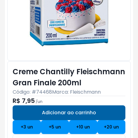
Creme Chantilly Fleischmann
Gran Finale 200ml
Código: #
74468
Marca:
Fleischmann
R$ 7,95
/
un
Adicionar ao carrinho
Subtotal:
R$ 0
+
3
un
+
5
un
+
10
un
+
20
un