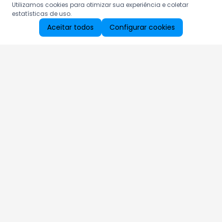
Utilizamos cookies para otimizar sua experiência e coletar
estatísticas de uso.
Aceitar todos
Configurar cookies
Aproveite as nossas promoções!
Cadastre seu e-mail e receba ofertas exclusivas.
QUERO RECEBER