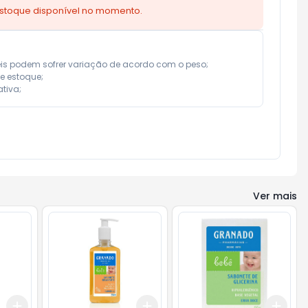
estoque disponível no momento.
eis podem sofrer variação de acordo com o peso;

e estoque;

tiva;
Ver mais
Add
Add
Add
+
3
+
5
+
10
+
3
+
5
+
10
+
3