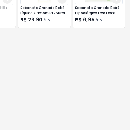
Hillo
Sabonete Granado Bebê
Sabonete Granado Bebê
Líquido Camomila 250ml
Hipoalérgico Erva Doce
90g
R$ 23,90
R$ 6,95
/
un
/
un