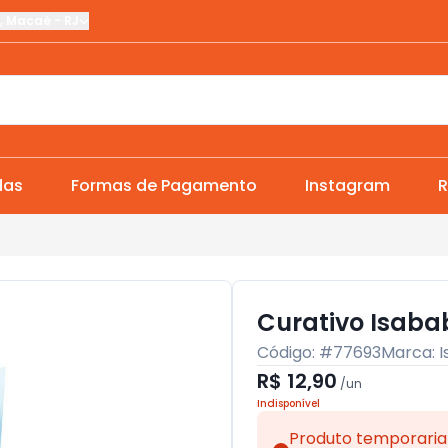
,
Macaé
-
RJ
das
Formas de Pagamento
Instagram
R
Curativo Isaba
Código: #
77693
Marca:
I
R$ 12,90
/
un
Indisponível
Produto temporaria