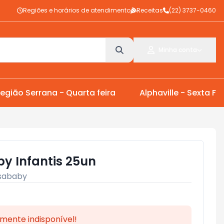
Regiões e horários de atendimento
Receitas
(22) 3737-0460
Minha conta
egião Serrana - Quarta feira
Alphaville - Sexta Fei
by Infantis 25un
sababy
mente indisponível!