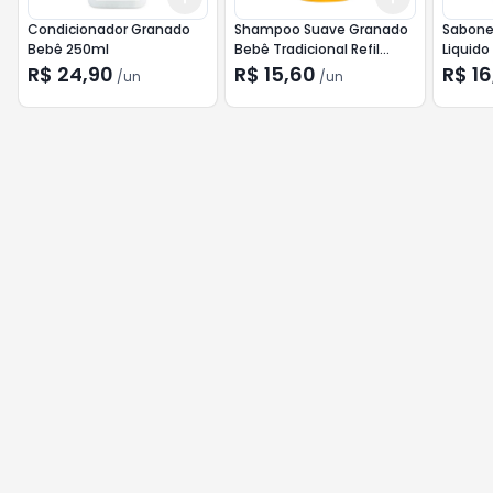
Condicionador Granado
Shampoo Suave Granado
Sabone
Bebê 250ml
Bebê Tradicional Refil
Liquido
250ml
Enrique
R$ 24,90
R$ 15,60
R$ 16
/
un
/
un