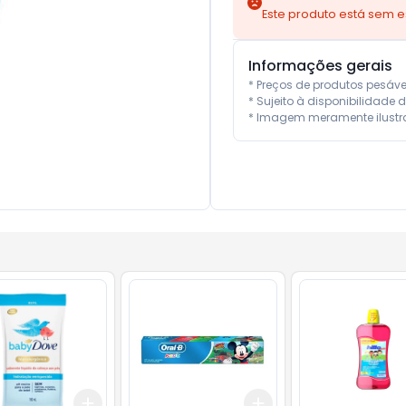
Este produto está sem 
Informações gerais
* Preços de produtos pesáv
* Sujeito à disponibilidade d
* Imagem meramente ilustra
Add
Add
10
+
3
+
5
+
10
+
3
+
5
+
10