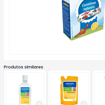
Produtos similares
Add
Add
+
3
+
5
+
10
+
3
+
5
+