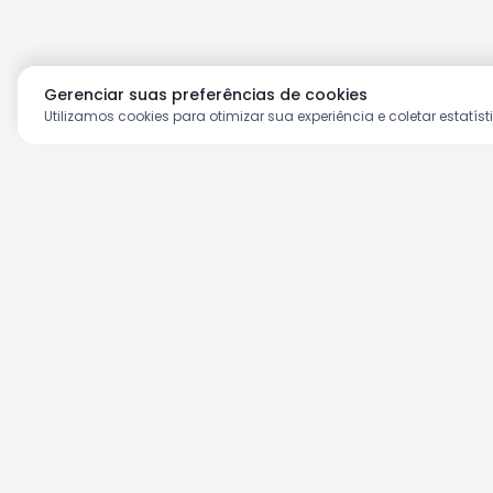
Gerenciar suas preferências de cookies
Utilizamos cookies para otimizar sua experiência e coletar estatíst
Aproveite as nossas prom
Cadastre seu e-mail e receba ofertas ex