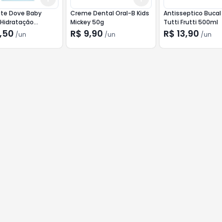
te Dove Baby
Creme Dental Oral-B Kids
Antisseptico Bucal 
 Hidratação
Mickey 50g
Tutti Frutti 500ml
cida Refil 180ml
,50
R$ 9,90
R$ 13,90
/
un
/
un
/
un