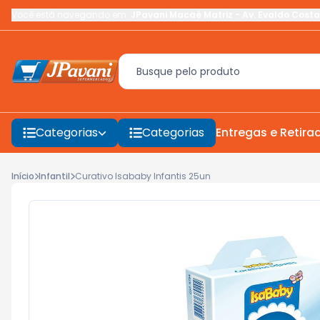
Você está navegando em:
JPavani Macaé Matriz
-
Av. Evaldo Costa
Categorias
Categorias
Entregas e Retira
Início
Infantil
Curativo Isababy Infantis 25un