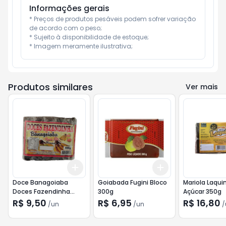
Informações gerais
* Preços de produtos pesáveis podem sofrer variação 
de acordo com o peso;

* Sujeito à disponibilidade de estoque;

* Imagem meramente ilustrativa;
Produtos similares
Ver mais
Add
Add
+
3
+
5
+
10
+
3
+
5
+
10
Doce Banagoiaba
Goiabada Fugini Bloco
Mariola Laquin
Doces Fazendinha
300g
Açúcar 350g
400g
R$ 9,50
R$ 6,95
R$ 16,80
/
un
/
un
/