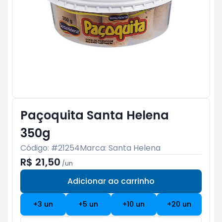
Paçoquita Santa Helena
350g
Código: #
21254
Marca:
Santa Helena
R$ 21,50
/
un
Adicionar ao carrinho
Subtotal:
R$ 0
+
3
un
+
5
un
+
10
un
+
20
un