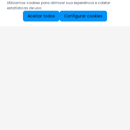
Utilizamos cookies para otimizar sua experiência e coletar
estatísticas de uso.
Aceitar todos
Configurar cookies
Aproveite as nossas promoções!
Cadastre seu e-mail e receba ofertas exclusivas.
QUERO RECEBER