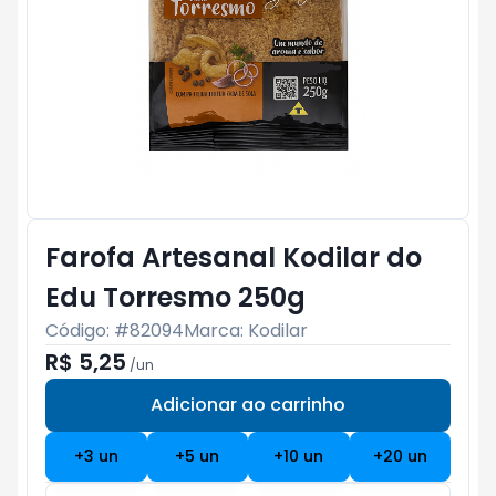
Farofa Artesanal Kodilar do
Edu Torresmo 250g
Código: #
82094
Marca:
Kodilar
R$ 5,25
/
un
Adicionar ao carrinho
Subtotal:
R$ 0
+
3
un
+
5
un
+
10
un
+
20
un