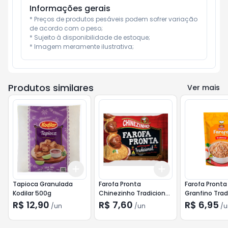
Informações gerais
* Preços de produtos pesáveis podem sofrer variação 
de acordo com o peso;

* Sujeito à disponibilidade de estoque;

* Imagem meramente ilustrativa;
Produtos similares
Ver mais
Add
Add
+
3
+
5
+
10
+
3
+
5
+
10
Tapioca Granulada
Farofa Pronta
Farofa Pront
Kodilar 500g
Chinezinho Tradicional
Granfino Trad
400g
250g
R$ 12,90
R$ 7,60
R$ 6,95
/
un
/
un
/
u