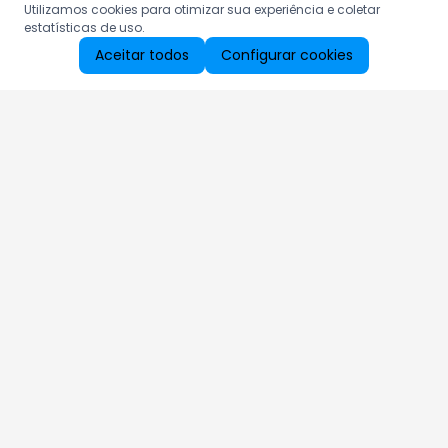
Utilizamos cookies para otimizar sua experiência e coletar
estatísticas de uso.
Aceitar todos
Configurar cookies
Aproveite as nossas promoções!
Cadastre seu e-mail e receba ofertas exclusivas.
QUERO RECEBER