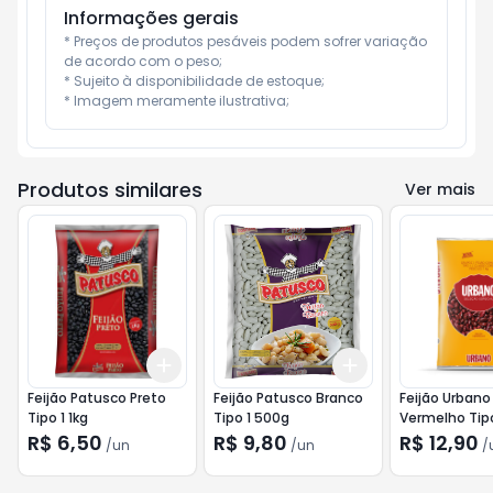
Informações gerais
* Preços de produtos pesáveis podem sofrer variação 
de acordo com o peso;

* Sujeito à disponibilidade de estoque;

* Imagem meramente ilustrativa;
Produtos similares
Ver mais
Add
Add
+
3
+
5
+
10
+
3
+
5
+
10
Feijão Patusco Preto
Feijão Patusco Branco
Feijão Urbano
Tipo 1 1kg
Tipo 1 500g
Vermelho Tipo
R$ 6,50
R$ 9,80
R$ 12,90
/
un
/
un
/