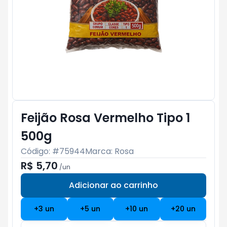
Feijão Rosa Vermelho Tipo 1
500g
Código: #
75944
Marca:
Rosa
R$ 5,70
/
un
Adicionar ao carrinho
Subtotal:
R$ 0
+
3
un
+
5
un
+
10
un
+
20
un