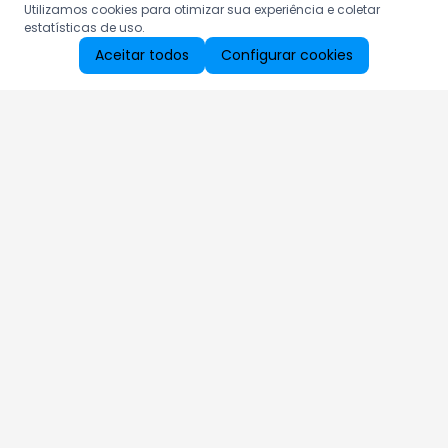
Utilizamos cookies para otimizar sua experiência e coletar
estatísticas de uso.
Aceitar todos
Configurar cookies
Aproveite as nossas promoções!
Cadastre seu e-mail e receba ofertas exclusivas.
QUERO RECEBER