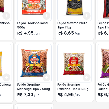
Add
Add
Add
+
3
+
5
+
10
+
3
+
5
+
10
+
3
+
5
+
latinho
Feijão Fradinho Rosa
Feijão Máximo Preto
Feijão 
500g
Tipo 1 1kg
Tipo 1 1
R$ 4,95
R$ 8,65
R$ 6
/
un
/
un
Add
Add
Add
+
3
+
5
+
10
+
3
+
5
+
10
+
3
+
5
+
Carioca
Feijão Granfino
Feijão Granfino
Feijão 
Manteiga Tipo 2 500g
Fradinho Tipo 3 500g
Carioqu
500g
R$ 7,30
R$ 4,95
R$ 6
n
/
un
/
un