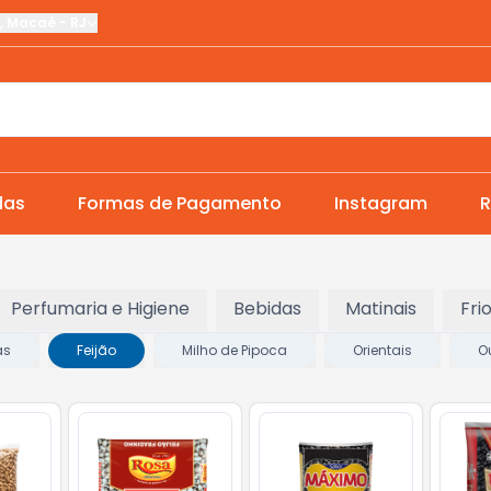
,
Macaé
-
RJ
das
Formas de Pagamento
Instagram
R
Perfumaria e Higiene
Bebidas
Matinais
Fri
as
Feijão
Milho de Pipoca
Orientais
O