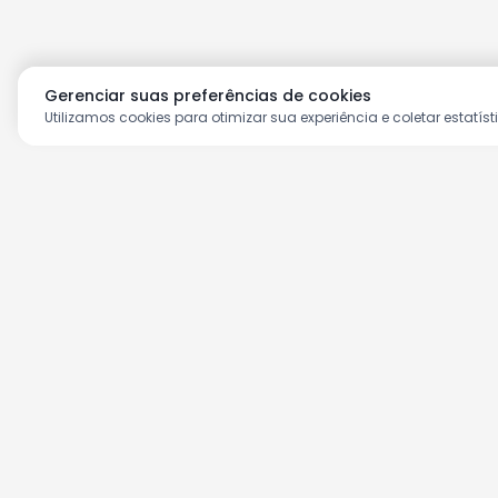
Gerenciar suas preferências de cookies
Utilizamos cookies para otimizar sua experiência e coletar estatíst
Aproveite as nossas prom
Cadastre seu e-mail e receba ofertas ex