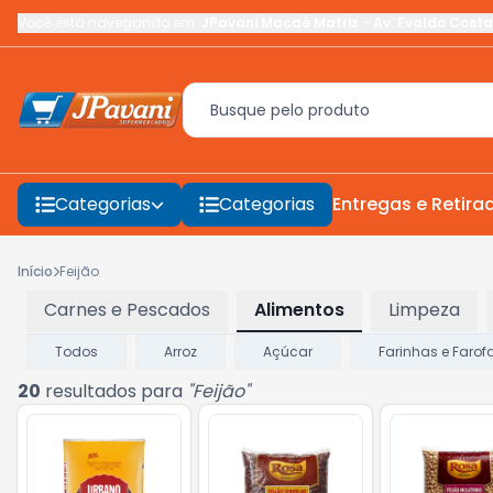
Você está navegando em:
JPavani Macaé Matriz
-
Av. Evaldo Costa
Categorias
Categorias
Entregas e Retira
Início
Feijão
Carnes e Pescados
Alimentos
Limpeza
Todos
Arroz
Açúcar
Farinhas e Farof
20
resultados para
"
Feijão
"