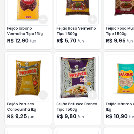
Add
Add
+
3
+
5
+
10
+
3
+
5
+
10
Feijão Urbano
Feijão Rosa Vermelho
Feijão Rosa Mu
Vermelho Tipo 1 1Kg
Tipo 1 500g
Tipo 1 500g
R$ 12,90
R$ 5,70
R$ 9,95
/
un
/
un
/
un
Add
Add
+
3
+
5
+
10
+
3
+
5
+
10
Feijão Patusco
Feijão Patusco Branco
Feijão Máximo 
Carioquinha 1kg
Tipo 1 500g
1kg
R$ 9,25
R$ 9,80
R$ 10,90
/
un
/
un
/
u