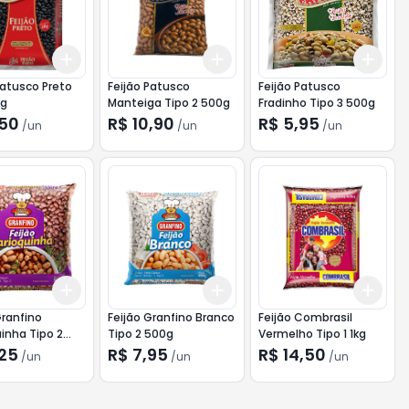
Add
Add
Add
10
+
3
+
5
+
10
+
3
+
5
+
10
+
3
Patusco Preto
Feijão Patusco
Feijão Patusco
kg
Manteiga Tipo 2 500g
Fradinho Tipo 3 500g
,50
R$ 10,90
R$ 5,95
/
un
/
un
/
un
Add
Add
Add
10
+
3
+
5
+
10
+
3
+
5
+
10
+
3
Granfino
Feijão Granfino Branco
Feijão Combrasil
inha Tipo 2
Tipo 2 500g
Vermelho Tipo 1 1kg
,25
R$ 7,95
R$ 14,50
/
un
/
un
/
un