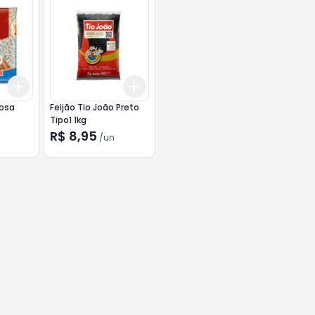
Add
Add
+
3
+
5
+
10
+
3
+
5
+
10
Rosa
Feijão Tio João Preto
Tipo1 1kg
R$ 8,95
/
un