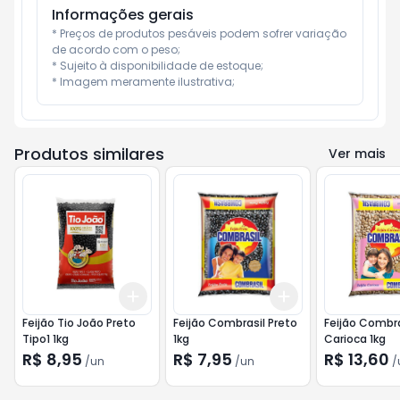
Informações gerais
* Preços de produtos pesáveis podem sofrer variação 
de acordo com o peso;

* Sujeito à disponibilidade de estoque;

* Imagem meramente ilustrativa;
Produtos similares
Ver mais
Add
Add
+
3
+
5
+
10
+
3
+
5
+
10
Feijão Tio João Preto
Feijão Combrasil Preto
Feijão Combra
Tipo1 1kg
1kg
Carioca 1kg
R$ 8,95
R$ 7,95
R$ 13,60
/
un
/
un
/