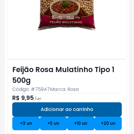
Feijão Rosa Mulatinho Tipo 1
500g
Código: #
75947
Marca:
Rosa
R$ 9,95
/
un
Adicionar ao carrinho
Subtotal:
R$ 0
+
3
un
+
5
un
+
10
un
+
20
un