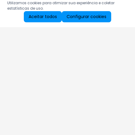
Utilizamos cookies para otimizar sua experiência e coletar
estatísticas de uso.
Aceitar todos
Configurar cookies
Aproveite as nossas promoções!
Cadastre seu e-mail e receba ofertas exclusivas.
QUERO RECEBER