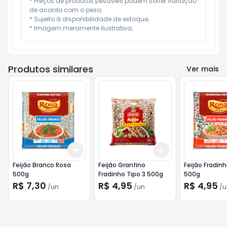
* Preços de produtos pesáveis podem sofrer variação 
de acordo com o peso;

* Sujeito à disponibilidade de estoque;

* Imagem meramente ilustrativa;
Produtos similares
Ver mais
Add
Add
+
3
+
5
+
10
+
3
+
5
+
10
Feijão Branco Rosa
Feijão Granfino
Feijão Fradin
500g
Fradinho Tipo 3 500g
500g
R$ 7,30
R$ 4,95
R$ 4,95
/
un
/
un
/
u