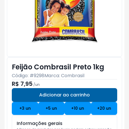
Feijão Combrasil Preto 1kg
Código: #
9298
Marca:
Combrasil
R$ 7,95
/
un
Adicionar ao carrinho
Subtotal:
R$ 0
+
3
un
+
5
un
+
10
un
+
20
un
Informações gerais