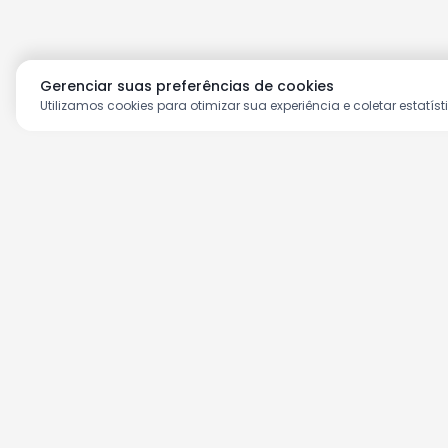
Gerenciar suas preferências de cookies
Utilizamos cookies para otimizar sua experiência e coletar estatíst
Aproveite as nossas prom
Cadastre seu e-mail e receba ofertas ex