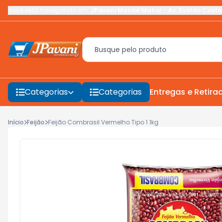
Você está navegando em:
JPavani Macaé Matriz
-
Av. Evaldo Costa
Categorias
Categorias
Entregas e Retira
Início
Feijão
Feijão Combrasil Vermelho Tipo 1 1kg