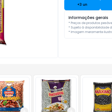
+
3
un
Informações gerais
* Preços de produtos pesáv
* Sujeito à disponibilidade d
* Imagem meramente ilustra
Add
Add
10
+
3
+
5
+
10
+
3
+
5
+
10