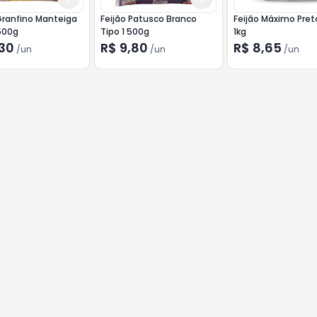
Granfino Manteiga
Feijão Patusco Branco
Feijão Máximo Preto
500g
Tipo 1 500g
1kg
,30
R$ 9,80
R$ 8,65
/
un
/
un
/
un