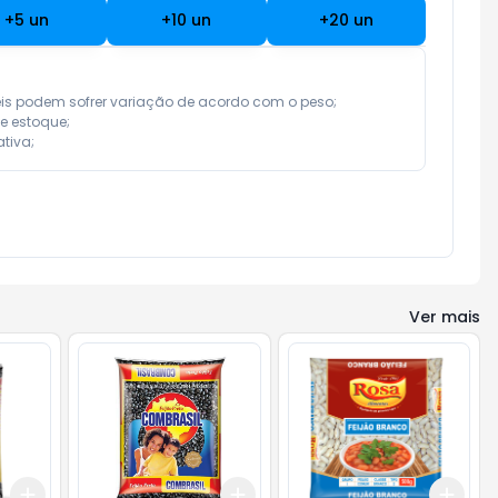
+
5
un
+
10
un
+
20
un
eis podem sofrer variação de acordo com o peso;

e estoque;

tiva;
Ver mais
Add
Add
Add
+
3
+
5
+
10
+
3
+
5
+
10
+
3