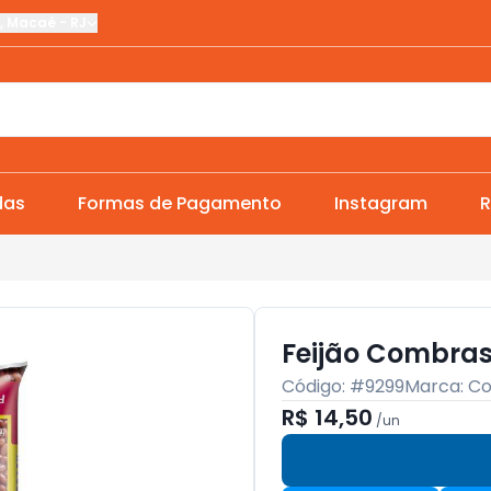
,
Macaé
-
RJ
das
Formas de Pagamento
Instagram
R
Feijão Combrasi
Código: #
9299
Marca:
Co
R$ 14,50
/
un