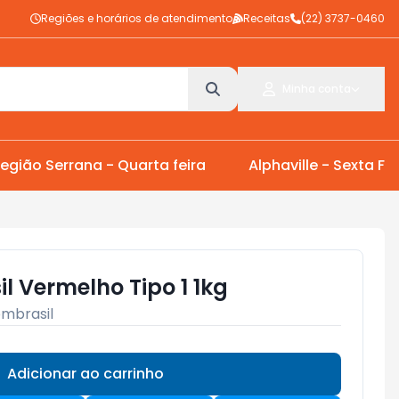
Regiões e horários de atendimento
Receitas
(22) 3737-0460
Minha conta
egião Serrana - Quarta feira
Alphaville - Sexta Fei
l Vermelho Tipo 1 1kg
mbrasil
Adicionar ao carrinho
Subtotal:
R$ 0,00