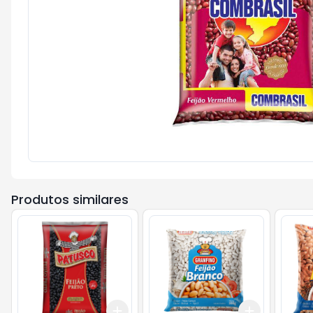
Produtos similares
Add
Add
+
3
+
5
+
10
+
3
+
5
+