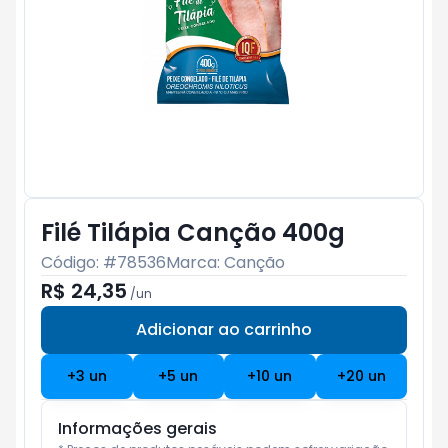
Filé Tilápia Canção 400g
Código: #
78536
Marca:
Canção
R$ 24,35
/
un
Adicionar ao carrinho
Subtotal:
R$ 0
+
3
un
+
5
un
+
10
un
+
20
un
Informações gerais