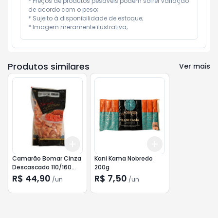
* Preços de produtos pesáveis podem sofrer variação 
de acordo com o peso;

* Sujeito à disponibilidade de estoque;

* Imagem meramente ilustrativa;
Produtos similares
Ver mais
Add
Add
+
3
+
5
+
10
+
3
+
5
+
10
Camarão Bomar Cinza
Kani Kama Nobredo
Descascado 110/160
200g
400g
R$ 44,90
R$ 7,50
/
un
/
un