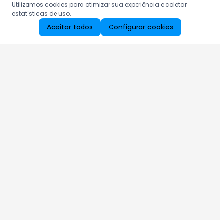
Utilizamos cookies para otimizar sua experiência e coletar
estatísticas de uso.
Aceitar todos
Configurar cookies
Aproveite as nossas promoções!
Cadastre seu e-mail e receba ofertas exclusivas.
QUERO RECEBER