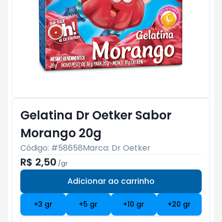
Gelatina Dr Oetker Sabor
Morango 20g
Código: #
58658
Marca:
Dr Oetker
R$ 2,50
/
gr
Adicionar ao carrinho
Subtotal:
R$ 0
+
3
gr
+
5
gr
+
10
gr
+
20
gr