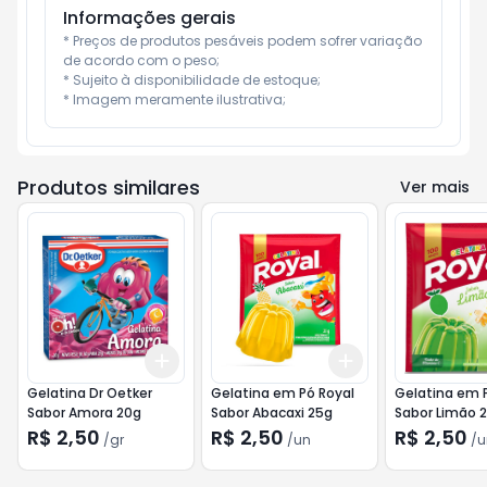
Informações gerais
* Preços de produtos pesáveis podem sofrer variação 
de acordo com o peso;

* Sujeito à disponibilidade de estoque;

* Imagem meramente ilustrativa;
Produtos similares
Ver mais
Add
Add
+
3
gr
+
5
gr
+
3
+
5
+
10
Gelatina Dr Oetker
Gelatina em Pó Royal
Gelatina em 
Sabor Amora 20g
Sabor Abacaxi 25g
Sabor Limão 
R$ 2,50
R$ 2,50
R$ 2,50
/
gr
/
un
/
u