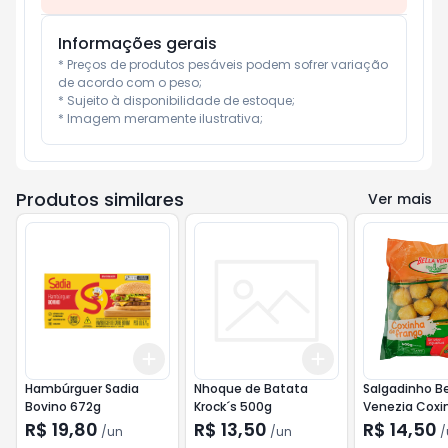
Informações gerais
* Preços de produtos pesáveis podem sofrer variação 
de acordo com o peso;

* Sujeito à disponibilidade de estoque;

* Imagem meramente ilustrativa;
Produtos similares
Ver mais
Add
Add
+
3
+
5
+
10
+
3
+
5
+
10
Hambúrguer Sadia
Nhoque de Batata
Salgadinho Be
Bovino 672g
Krock´s 500g
Venezia Coxi
Frango 400g
R$ 19,80
R$ 13,50
R$ 14,50
/
un
/
un
/