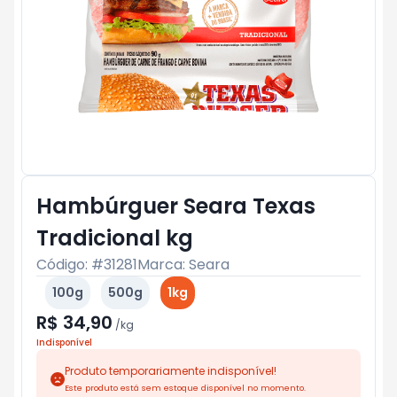
Hambúrguer Seara Texas
Tradicional kg
Código: #
31281
Marca:
Seara
100g
500g
1kg
R$ 34,90
/
kg
Indisponível
Produto temporariamente indisponível!
Este produto está sem estoque disponível no momento.