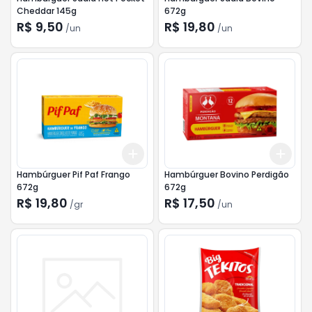
Cheddar 145g
672g
R$ 9,50
R$ 19,80
/
un
/
un
Add
Add
+
3
gr
+
5
gr
+
3
Hambúrguer Pif Paf Frango
Hambúrguer Bovino Perdigão
672g
672g
R$ 19,80
R$ 17,50
/
gr
/
un