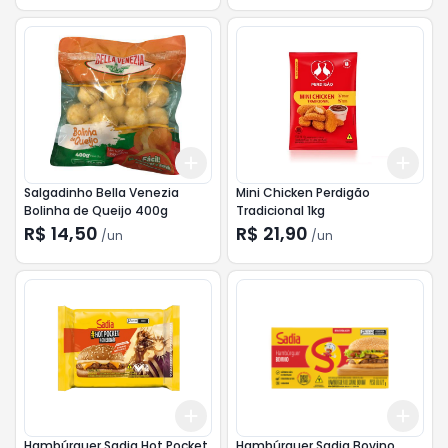
Add
Add
+
3
+
5
+
10
+
3
Salgadinho Bella Venezia
Mini Chicken Perdigão
Bolinha de Queijo 400g
Tradicional 1kg
R$ 14,50
R$ 21,90
/
un
/
un
Add
Add
+
3
+
5
+
10
+
3
Hambúrguer Sadia Hot Pocket
Hambúrguer Sadia Bovino