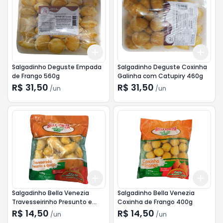
Add
Add
+
3
+
5
+
10
+
3
Salgadinho Deguste Empada
Salgadinho Deguste Coxinha
de Frango 560g
Galinha com Catupiry 460g
R$ 31,50
R$ 31,50
/
un
/
un
Add
Add
+
3
+
5
+
10
+
3
Salgadinho Bella Venezia
Salgadinho Bella Venezia
Travesseirinho Presunto e
Coxinha de Frango 400g
Queijo 400g
R$ 14,50
R$ 14,50
/
un
/
un