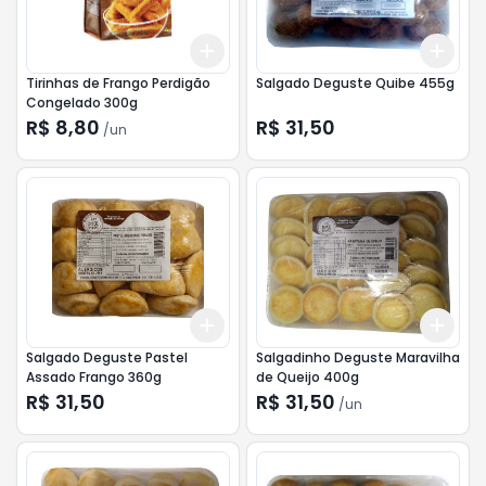
Add
Add
+
3
+
5
+
10
+
3
Tirinhas de Frango Perdigão
Salgado Deguste Quibe 455g
Congelado 300g
R$ 8,80
R$ 31,50
/
un
Add
Add
+
3
+
5
+
10
+
3
Salgado Deguste Pastel
Salgadinho Deguste Maravilha
Assado Frango 360g
de Queijo 400g
R$ 31,50
R$ 31,50
/
un