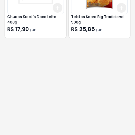
Add
Add
+
3
+
5
+
10
+
3
Churros Krock´s Doce Leite
Tekitos Seara Big Tradicional
400g
900g
R$ 17,90
R$ 25,85
/
un
/
un