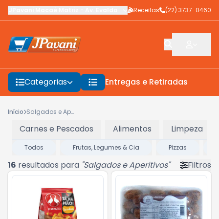
JPavani Macaé Matriz
-
Av. Evaldo Costa
Receitas
,
Macaé
-
(22) 3737-0460
RJ
Categorias
Entregas e Retiradas
F
Início
Salgados e Aperitivos
Carnes e Pescados
Alimentos
Limpeza
Todos
Frutas, Legumes & Cia
Pizzas
16
resultados para
"
Salgados e Aperitivos
"
Filtros