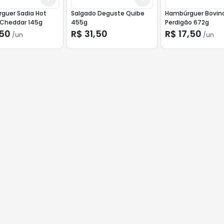
guer Sadia Hot
Salgado Deguste Quibe
Hambúrguer Bovin
 Cheddar 145g
455g
Perdigão 672g
,50
R$ 31,50
R$ 17,50
/
un
/
un