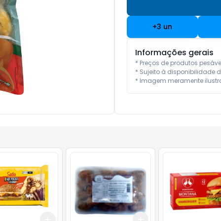
+
3
un
Informações gerais
* Preços de produtos pesáv
* Sujeito à disponibilidade d
* Imagem meramente ilustra
Add
Add
10
+
3
+
5
+
10
+
3
+
5
+
10