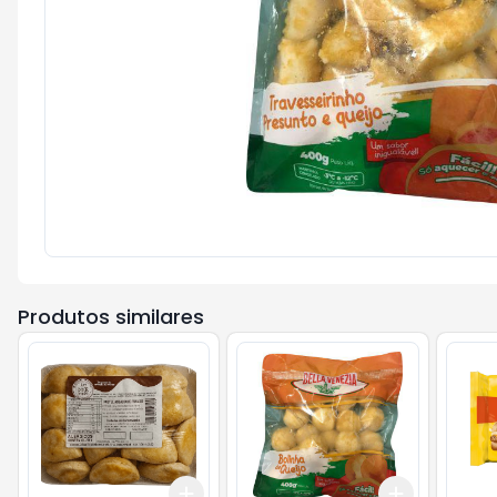
Produtos similares
Add
Add
+
3
+
5
+
10
+
3
+
5
+