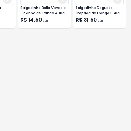
o
Salgadinho Bella Venezia
Salgadinho Deguste
Coxinha de Frango 400g
Empada de Frango 560g
R$ 14,50
R$ 31,50
/
un
/
un