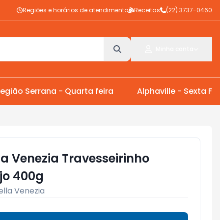
Regiões e horários de atendimento
Receitas
(22) 3737-0460
Minha conta
egião Serrana - Quarta feira
Alphaville - Sexta Fei
a Venezia Travesseirinho
jo 400g
ella Venezia