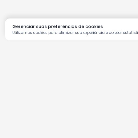
Gerenciar suas preferências de cookies
Utilizamos cookies para otimizar sua experiência e coletar estatíst
Aproveite as nossas prom
Cadastre seu e-mail e receba ofertas ex