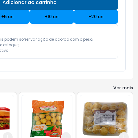
Adicionar ao carrinho
Subtotal:
R$ 0,00
+
5
un
+
10
un
+
20
un
eis podem sofrer variação de acordo com o peso;

e estoque;

tiva;
Ver mais
Add
Add
Add
+
3
+
5
+
10
+
3
+
5
+
10
+
3