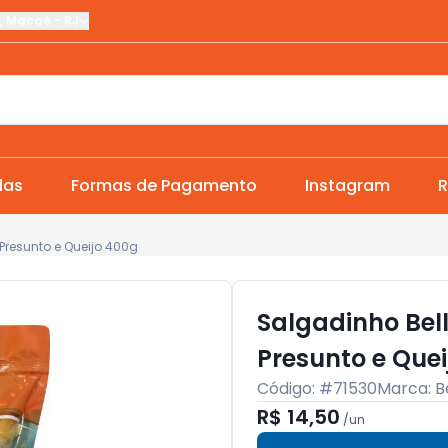
,
Macaé
-
RJ
das
Formas de Pagamento
Instagram
R
Presunto e Queijo 400g
Salgadinho Bell
Presunto e Quei
Código: #
71530
Marca:
B
R$ 14,50
/
un