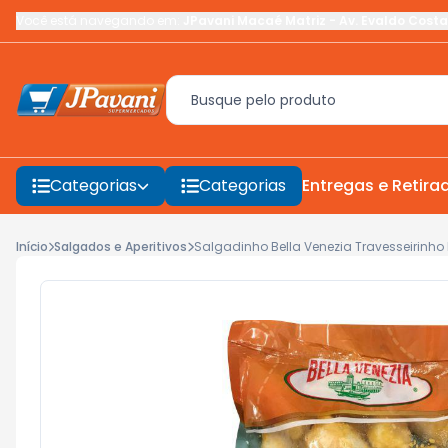
Você está navegando em:
JPavani Macaé Matriz
-
Av. Evaldo Costa
Categorias
Categorias
Entregas e Retira
Início
Salgados e Aperitivos
Salgadinho Bella Venezia Travesseirinho 