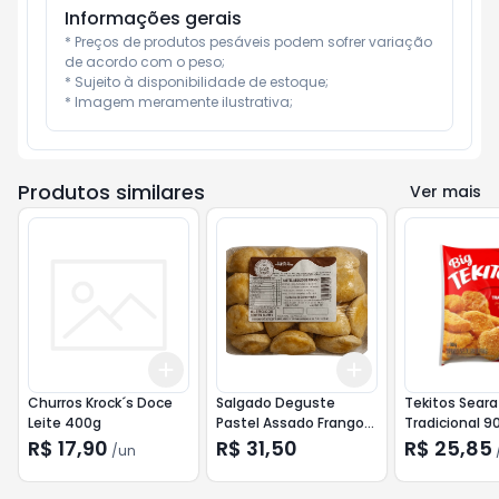
Informações gerais
* Preços de produtos pesáveis podem sofrer variação 
de acordo com o peso;

* Sujeito à disponibilidade de estoque;

* Imagem meramente ilustrativa;
Produtos similares
Ver mais
Add
Add
+
3
+
5
+
10
+
3
+
5
+
10
Churros Krock´s Doce
Salgado Deguste
Tekitos Seara
Leite 400g
Pastel Assado Frango
Tradicional 9
360g
R$ 17,90
R$ 31,50
R$ 25,85
/
un