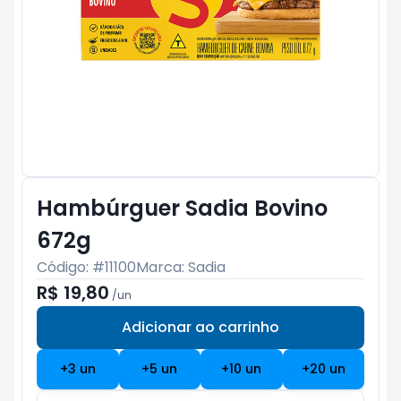
Hambúrguer Sadia Bovino
672g
Código: #
11100
Marca:
Sadia
R$ 19,80
/
un
Adicionar ao carrinho
Subtotal:
R$ 0
+
3
un
+
5
un
+
10
un
+
20
un