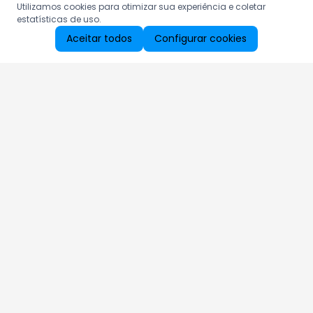
Utilizamos cookies para otimizar sua experiência e coletar
estatísticas de uso.
Aceitar todos
Configurar cookies
Aproveite as nossas promoções!
Cadastre seu e-mail e receba ofertas exclusivas.
QUERO RECEBER