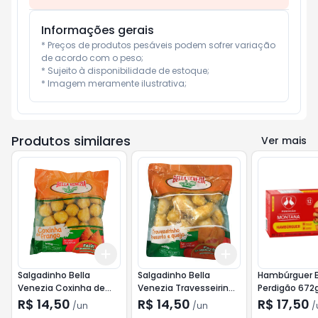
Informações gerais
* Preços de produtos pesáveis podem sofrer variação 
de acordo com o peso;

* Sujeito à disponibilidade de estoque;

* Imagem meramente ilustrativa;
Produtos similares
Ver mais
Add
Add
+
3
+
5
+
10
+
3
+
5
+
10
Salgadinho Bella
Salgadinho Bella
Hambúrguer 
Venezia Coxinha de
Venezia Travesseirinho
Perdigão 672
Frango 400g
Presunto e Queijo
R$ 14,50
R$ 14,50
R$ 17,50
/
un
/
un
/
400g