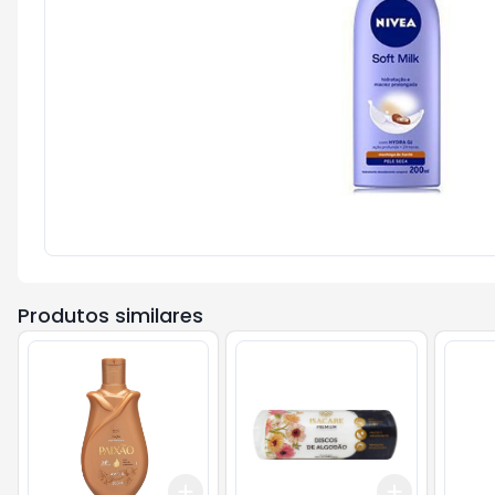
Produtos similares
Add
Add
+
3
+
5
+
10
+
3
+
5
+