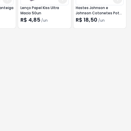
Manteiga
Lenço Papel Kiss Ultra
Hastes Johnson e
Macio 50un
Johnson Cotonetes Pote
150un
R$ 4,85
R$ 18,50
/
un
/
un