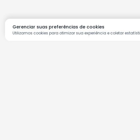
Gerenciar suas preferências de cookies
Utilizamos cookies para otimizar sua experiência e coletar estatíst
Aproveite as nossas prom
Cadastre seu e-mail e receba ofertas ex