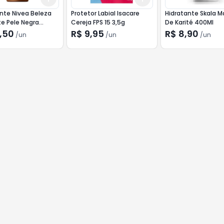
nte Nivea Beleza
Protetor Labial Isacare
Hidratante Skala 
e Pele Negra
Cereja FPS 15 3,5g
De Karité 400Ml
,50
R$ 9,95
R$ 8,90
/
un
/
un
/
un