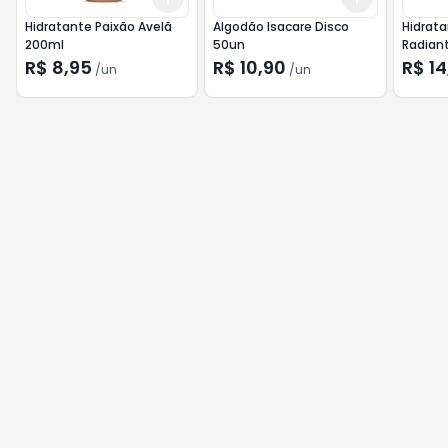
Hidratante Paixão Avelã
Algodão Isacare Disco
Hidrata
200ml
50un
Radiant
200ml
R$ 8,95
R$ 10,90
R$ 14
/
un
/
un