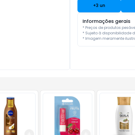
+
3
un
Informações gerais
* Preços de produtos pesáv
* Sujeito à disponibilidade d
* Imagem meramente ilustra
Add
Add
10
+
3
+
5
+
10
+
3
+
5
+
10