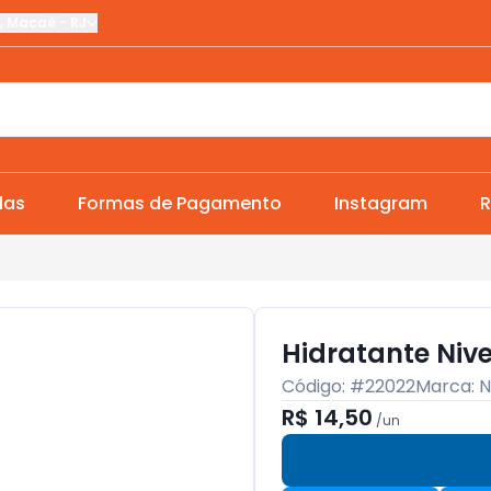
,
Macaé
-
RJ
das
Formas de Pagamento
Instagram
R
Hidratante Nive
Código: #
22022
Marca:
N
R$ 14,50
/
un