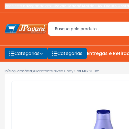
Você está navegando em:
JPavani Macaé Matriz
-
Av. Evaldo Costa
Categorias
Categorias
Entregas e Retira
Início
Farmácia
Hidratante Nivea Body Soft Milk 200ml