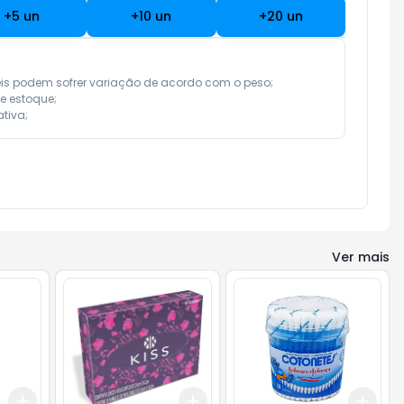
+
5
un
+
10
un
+
20
un
eis podem sofrer variação de acordo com o peso;

e estoque;

tiva;
Ver mais
Add
Add
Add
+
3
+
5
+
10
+
3
+
5
+
10
+
3