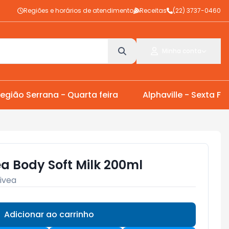
Regiões e horários de atendimento
Receitas
(22) 3737-0460
Minha conta
egião Serrana - Quarta feira
Alphaville - Sexta Fei
a Body Soft Milk 200ml
ivea
Adicionar ao carrinho
Subtotal:
R$ 0,00