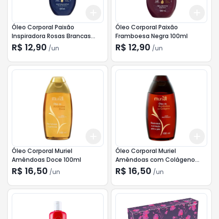
Add
Add
+
3
+
5
+
10
+
3
Óleo Corporal Paixão
Óleo Corporal Paixão
Inspiradora Rosas Brancas
Framboesa Negra 100ml
100ml
R$ 12,90
R$ 12,90
/
un
/
un
Add
Add
+
3
+
5
+
10
+
3
Óleo Corporal Muriel
Óleo Corporal Muriel
Amêndoas Doce 100ml
Amêndoas com Colágeno
100ml
R$ 16,50
R$ 16,50
/
un
/
un