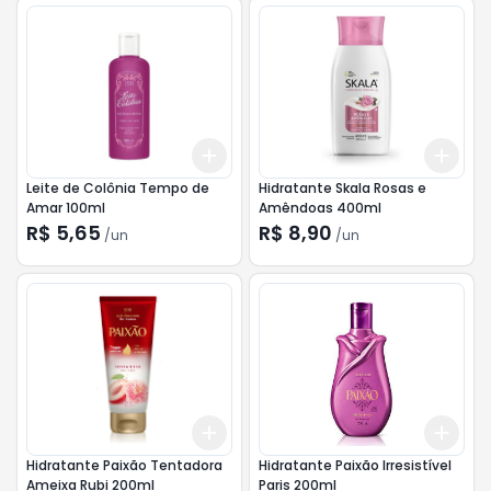
Add
Add
+
3
+
5
+
10
+
3
Leite de Colônia Tempo de
Hidratante Skala Rosas e
Amar 100ml
Amêndoas 400ml
R$ 5,65
R$ 8,90
/
un
/
un
Add
Add
+
3
+
5
+
10
+
3
Hidratante Paixão Tentadora
Hidratante Paixão Irresistível
Ameixa Rubi 200ml
Paris 200ml