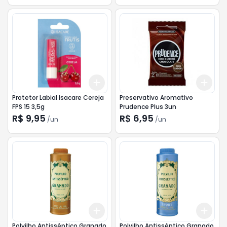
Add
Add
+
3
+
5
+
10
+
3
Protetor Labial Isacare Cereja
Preservativo Aromativo
FPS 15 3,5g
Prudence Plus 3un
R$ 9,95
R$ 6,95
/
un
/
un
Add
Add
+
3
+
5
+
10
+
3
Polvilho Antisséptico Granado
Polvilho Antisséptico Granado