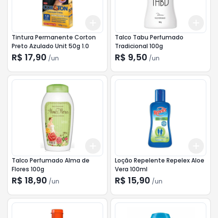
Add
Add
+
3
+
5
+
10
+
3
Tintura Permanente Corton
Talco Tabu Perfumado
Preto Azulado Unit 50g 1.0
Tradicional 100g
R$ 17,90
R$ 9,50
/
un
/
un
Add
Add
+
3
+
5
+
10
+
3
Talco Perfumado Alma de
Loção Repelente Repelex Aloe
Flores 100g
Vera 100ml
R$ 18,90
R$ 15,90
/
un
/
un