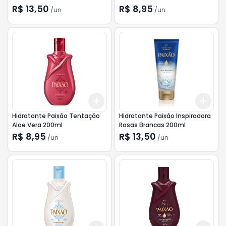
R$ 13,50
R$ 8,95
/
un
/
un
Add
Add
+
3
+
5
+
10
+
3
Hidratante Paixão Tentação
Hidratante Paixão Inspiradora
Aloe Vera 200ml
Rosas Brancas 200ml
R$ 8,95
R$ 13,50
/
un
/
un