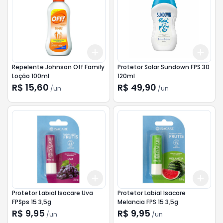
Add
Add
+
3
+
5
+
10
+
3
Repelente Johnson Off Family
Protetor Solar Sundown FPS 30
Loção 100ml
120ml
R$ 15,60
R$ 49,90
/
un
/
un
Add
Add
+
3
+
5
+
10
+
3
Protetor Labial Isacare Uva
Protetor Labial Isacare
FPSps 15 3,5g
Melancia FPS 15 3,5g
R$ 9,95
R$ 9,95
/
un
/
un