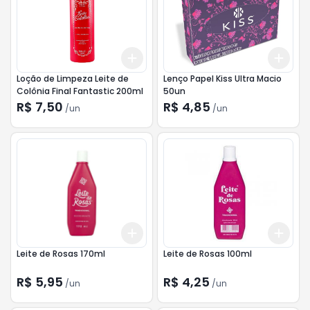
Add
Add
+
3
+
5
+
10
+
3
Loção de Limpeza Leite de
Lenço Papel Kiss Ultra Macio
Colônia Final Fantastic 200ml
50un
R$ 7,50
R$ 4,85
/
un
/
un
Add
Add
+
3
+
5
+
10
+
3
Leite de Rosas 170ml
Leite de Rosas 100ml
R$ 5,95
R$ 4,25
/
un
/
un