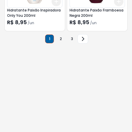
Add
Add
+
3
+
5
+
10
+
3
Hidratante Paixão Inspiradora
Hidratante Paixão Framboesa
Only You 200ml
Negra 200ml
R$ 8,95
R$ 8,95
/
un
/
un
1
2
3