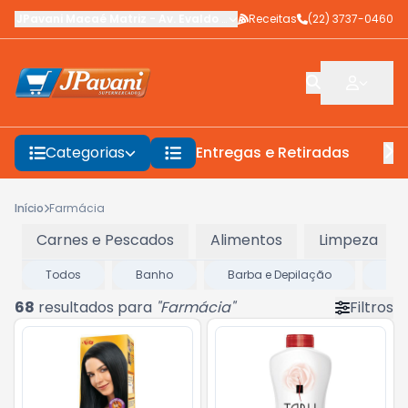
JPavani Macaé Matriz
-
Av. Evaldo Costa
Receitas
,
Macaé
-
(22) 3737-0460
RJ
Categorias
Entregas e Retiradas
F
Início
Farmácia
Carnes e Pescados
Alimentos
Limpeza
Todos
Banho
Barba e Depilação
Cab
68
resultados para
"
Farmácia
"
Filtros